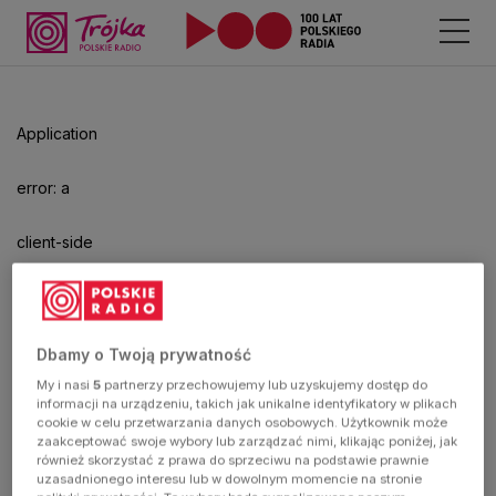
Odtwarzacz
jest
gotowy.
Kliknij
Application
aby
odtwarzać.
error: a
client-side
exception
has
Dbamy o Twoją prywatność
My i nasi
5
partnerzy przechowujemy lub uzyskujemy dostęp do
occurred
informacji na urządzeniu, takich jak unikalne identyfikatory w plikach
cookie w celu przetwarzania danych osobowych. Użytkownik może
zaakceptować swoje wybory lub zarządzać nimi, klikając poniżej, jak
(see the
również skorzystać z prawa do sprzeciwu na podstawie prawnie
uzasadnionego interesu lub w dowolnym momencie na stronie