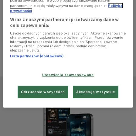
polityki prywatności. Te wybory będą sygnalizowane naszym
browser
partnerom i nie będą miały wpływu na dane przeglądania.
Polityka
prywatności
Wraz z naszymi partnerami przetwarzamy dane w
console for
celu zapewnienia:
Użycie dokładnych danych geolokalizacyjnych. Aktywne skanowanie
more
charakterystyki urządzenia do celów identyfikacji. Przechowywanie
informacji na urządzeniu lub dostęp do nich. Spersonalizowane
reklamy i treści, pomiar reklam i treści, badnie odbiorców i
information)
.
ulepszanie usług.
Lista partnerów (dostawców)
Ustawienia zaawansowane
Odrzucenie wszystkich
Akceptuję wszystkie