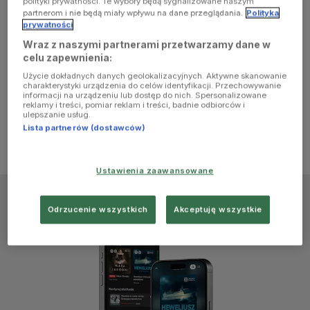
polityki prywatności. Te wybory będą sygnalizowane naszym
browser
partnerom i nie będą miały wpływu na dane przeglądania.
Polityka
prywatności
Wraz z naszymi partnerami przetwarzamy dane w
console for
celu zapewnienia:
Użycie dokładnych danych geolokalizacyjnych. Aktywne skanowanie
more
charakterystyki urządzenia do celów identyfikacji. Przechowywanie
informacji na urządzeniu lub dostęp do nich. Spersonalizowane
reklamy i treści, pomiar reklam i treści, badnie odbiorców i
information)
.
ulepszanie usług.
Lista partnerów (dostawców)
Ustawienia zaawansowane
Odrzucenie wszystkich
Akceptuję wszystkie