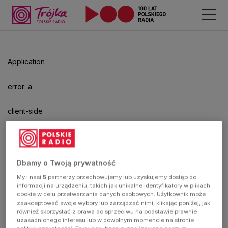
Odtwarzacz
jest
gotowy.
Kliknij
Application
aby
odtwarzać.
error: a
client-side
exception
has
Dbamy o Twoją prywatność
My i nasi
5
partnerzy przechowujemy lub uzyskujemy dostęp do
occurred
informacji na urządzeniu, takich jak unikalne identyfikatory w plikach
cookie w celu przetwarzania danych osobowych. Użytkownik może
zaakceptować swoje wybory lub zarządzać nimi, klikając poniżej, jak
(see the
również skorzystać z prawa do sprzeciwu na podstawie prawnie
uzasadnionego interesu lub w dowolnym momencie na stronie