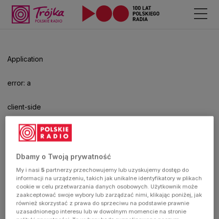
Odtwarzacz
jest
gotowy.
Kliknij
Application
aby
odtwarzać.
error: a
client-side
exception
has
Dbamy o Twoją prywatność
My i nasi
5
partnerzy przechowujemy lub uzyskujemy dostęp do
occurred
informacji na urządzeniu, takich jak unikalne identyfikatory w plikach
cookie w celu przetwarzania danych osobowych. Użytkownik może
zaakceptować swoje wybory lub zarządzać nimi, klikając poniżej, jak
(see the
również skorzystać z prawa do sprzeciwu na podstawie prawnie
uzasadnionego interesu lub w dowolnym momencie na stronie