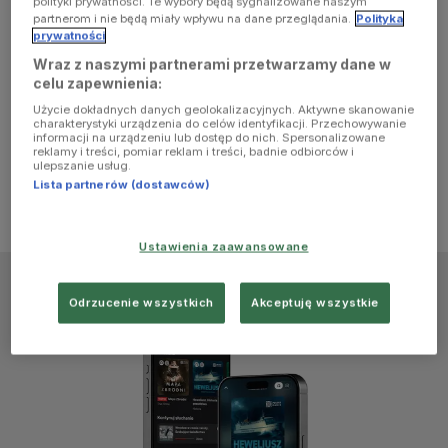
polityki prywatności. Te wybory będą sygnalizowane naszym
browser
partnerom i nie będą miały wpływu na dane przeglądania.
Polityka
prywatności
Wraz z naszymi partnerami przetwarzamy dane w
console for
celu zapewnienia:
Użycie dokładnych danych geolokalizacyjnych. Aktywne skanowanie
more
charakterystyki urządzenia do celów identyfikacji. Przechowywanie
informacji na urządzeniu lub dostęp do nich. Spersonalizowane
reklamy i treści, pomiar reklam i treści, badnie odbiorców i
information)
.
ulepszanie usług.
Lista partnerów (dostawców)
Ustawienia zaawansowane
Odrzucenie wszystkich
Akceptuję wszystkie