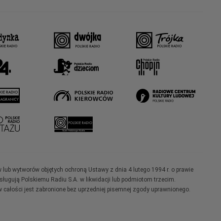
w lub wytworów objętych ochroną Ustawy z dnia 4 lutego 1994 r. o prawie
ugują Polskiemu Radiu S.A. w likwidacji lub podmiotom trzecim.
 całości jest zabronione bez uprzedniej pisemnej zgody uprawnionego.