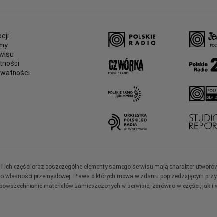
cji
amy
wisu
tności
ywatności
e
ały i ich części oraz poszczególne elementy samego serwisu mają charakter utworó
wo własności przemysłowej. Prawa o których mowa w zdaniu poprzedzającym przysł
zpowszechnianie materiałów zamieszczonych w serwisie, zarówno w części, jak i w