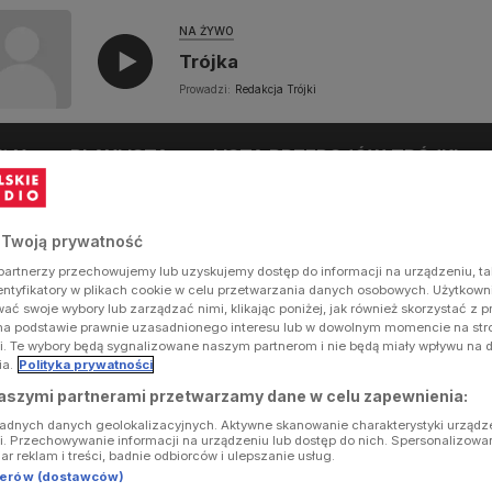
NA ŻYWO
Trójka
Prowadzi:
Redakcja Trójki
UŁY
PLAYLISTA
LISTA PRZEBOJÓW TRÓJKI
 Twoją prywatność
artnerzy przechowujemy lub uzyskujemy dostęp do informacji na urządzeniu, ta
dentyfikatory w plikach cookie w celu przetwarzania danych osobowych. Użytkow
ć swoje wybory lub zarządzać nimi, klikając poniżej, jak również skorzystać z 
na podstawie prawnie uzasadnionego interesu lub w dowolnym momencie na stron
i. Te wybory będą sygnalizowane naszym partnerom i nie będą miały wpływu na 
ia.
Polityka prywatności
aszymi partnerami przetwarzamy dane w celu zapewnienia:
ładnych danych geolokalizacyjnych. Aktywne skanowanie charakterystyki urządz
ji. Przechowywanie informacji na urządzeniu lub dostęp do nich. Spersonalizowa
iar reklam i treści, badnie odbiorców i ulepszanie usług.
tnerów (dostawców)