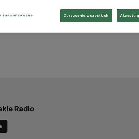
ia zaawansowane
Odrzucenie wszystkich
Akceptuję
skie Radio
e