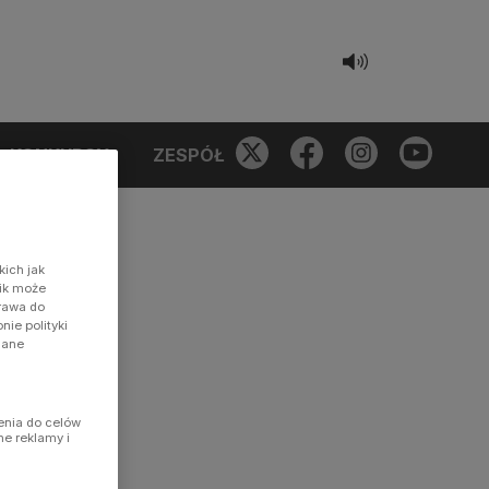
KONKURSY
ZESPÓŁ
kich jak
nik może
prawa do
ie polityki
dane
enia do celów
ne reklamy i