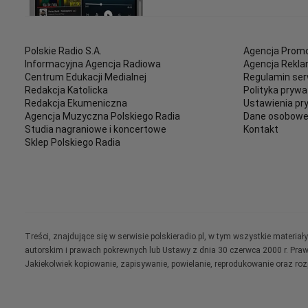
Polskie Radio S.A.
Agencja Promo
Informacyjna Agencja Radiowa
Agencja Rekl
Centrum Edukacji Medialnej
Regulamin ser
Redakcja Katolicka
Polityka prywa
Redakcja Ekumeniczna
Ustawienia pr
Agencja Muzyczna Polskiego Radia
Dane osobow
Studia nagraniowe i koncertowe
Kontakt
Sklep Polskiego Radia
Treści, znajdujące się w serwisie polskieradio.pl, w tym wszystkie materi
autorskim i prawach pokrewnych lub Ustawy z dnia 30 czerwca 2000 r. Pra
Jakiekolwiek kopiowanie, zapisywanie, powielanie, reprodukowanie oraz ro