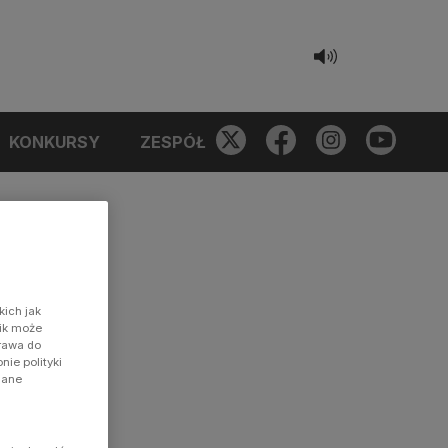
KONKURSY
ZESPÓŁ
kich jak
nik może
prawa do
ie polityki
dane