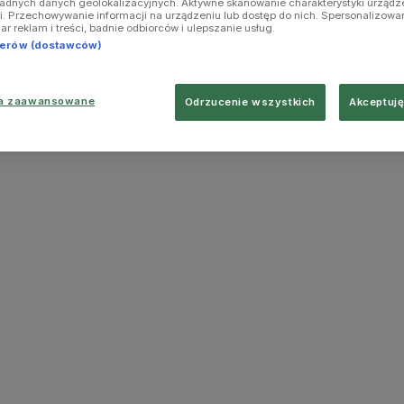
ładnych danych geolokalizacyjnych. Aktywne skanowanie charakterystyki urządz
ji. Przechowywanie informacji na urządzeniu lub dostęp do nich. Spersonalizowa
iar reklam i treści, badnie odbiorców i ulepszanie usług.
tnerów (dostawców)
ia zaawansowane
Odrzucenie wszystkich
Akceptuję