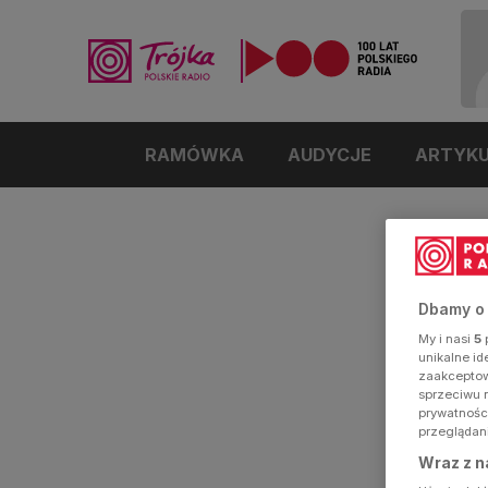
RAMÓWKA
AUDYCJE
ARTYK
Dbamy o
My i nasi
5
p
unikalne i
zaakceptowa
sprzeciwu 
prywatnośc
przeglądan
Wraz z n