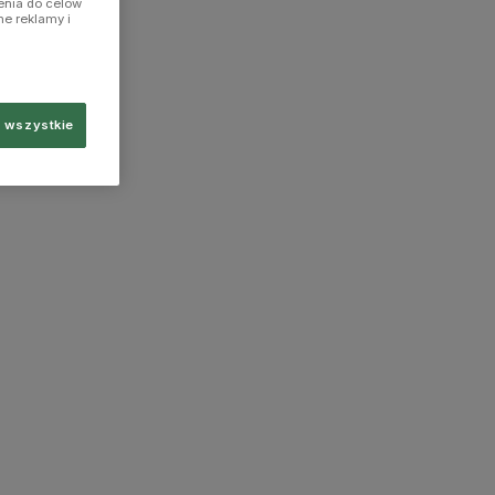
enia do celów
ne reklamy i
 wszystkie