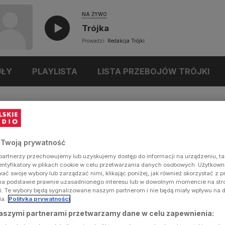
NA ŻYWO
Trójka
Prowadzi:
Redakcja Trójki
UŁY
PLAYLISTA
LISTA PRZEBOJÓW TRÓJKI
 Twoją prywatność
artnerzy przechowujemy lub uzyskujemy dostęp do informacji na urządzeniu, ta
dentyfikatory w plikach cookie w celu przetwarzania danych osobowych. Użytkow
ć swoje wybory lub zarządzać nimi, klikając poniżej, jak również skorzystać z 
na podstawie prawnie uzasadnionego interesu lub w dowolnym momencie na stron
i. Te wybory będą sygnalizowane naszym partnerom i nie będą miały wpływu na 
ia.
Polityka prywatności
aszymi partnerami przetwarzamy dane w celu zapewnienia: