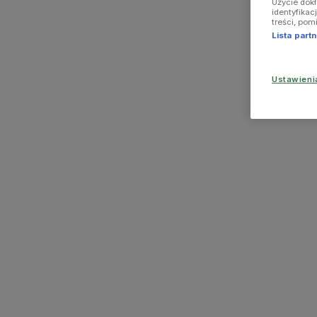
Użycie dok
identyfikac
treści, pom
Lista par
Ustawien