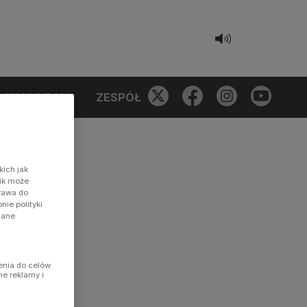
KONKURSY
ZESPÓŁ
kich jak
nik może
prawa do
ie polityki
dane
enia do celów
ne reklamy i