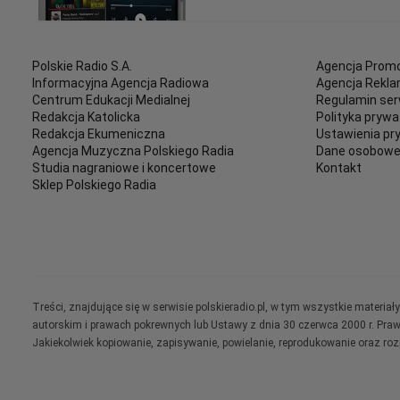
Polskie Radio S.A.
Agencja Promo
Informacyjna Agencja Radiowa
Agencja Rekl
Centrum Edukacji Medialnej
Regulamin ser
Redakcja Katolicka
Polityka prywa
Redakcja Ekumeniczna
Ustawienia pr
Agencja Muzyczna Polskiego Radia
Dane osobow
Studia nagraniowe i koncertowe
Kontakt
Sklep Polskiego Radia
Treści, znajdujące się w serwisie polskieradio.pl, w tym wszystkie materi
autorskim i prawach pokrewnych lub Ustawy z dnia 30 czerwca 2000 r. Pra
Jakiekolwiek kopiowanie, zapisywanie, powielanie, reprodukowanie oraz ro