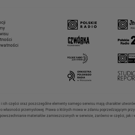
cji
amy
wisu
tności
ywatności
e
ały i ich części oraz poszczególne elementy samego serwisu mają charakter utworó
wo własności przemysłowej. Prawa o których mowa w zdaniu poprzedzającym przysł
zpowszechnianie materiałów zamieszczonych w serwisie, zarówno w części, jak i w