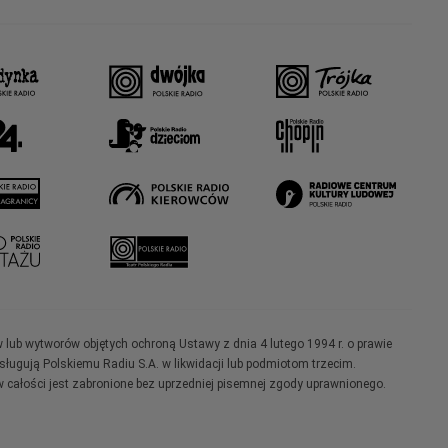
w lub wytworów objętych ochroną Ustawy z dnia 4 lutego 1994 r. o prawie
ugują Polskiemu Radiu S.A. w likwidacji lub podmiotom trzecim.
 całości jest zabronione bez uprzedniej pisemnej zgody uprawnionego.