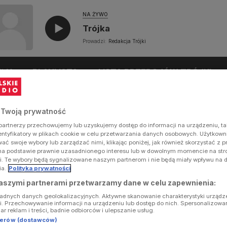
NA ŻYWO
Trójka
Prowadzi:
Redakcja Trójki
UŁY
PLAYLISTA
LISTA PRZEBOJÓW TRÓJKI
 Twoją prywatność
artnerzy przechowujemy lub uzyskujemy dostęp do informacji na urządzeniu, ta
dentyfikatory w plikach cookie w celu przetwarzania danych osobowych. Użytkow
ć swoje wybory lub zarządzać nimi, klikając poniżej, jak również skorzystać z 
na podstawie prawnie uzasadnionego interesu lub w dowolnym momencie na stron
i. Te wybory będą sygnalizowane naszym partnerom i nie będą miały wpływu na 
ia.
Polityka prywatności
aszymi partnerami przetwarzamy dane w celu zapewnienia:
ładnych danych geolokalizacyjnych. Aktywne skanowanie charakterystyki urządz
ji. Przechowywanie informacji na urządzeniu lub dostęp do nich. Spersonalizowa
iar reklam i treści, badnie odbiorców i ulepszanie usług.
tnerów (dostawców)