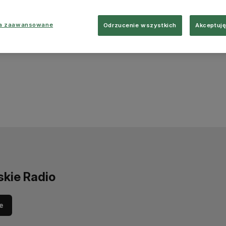
ia zaawansowane
Odrzucenie wszystkich
Akceptuję
skie Radio
e