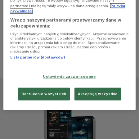
polityki prywatności. Te wybory będą sygnalizowane naszym
browser
partnerom i nie będą miały wpływu na dane przeglądania.
Polityka
prywatności
Wraz z naszymi partnerami przetwarzamy dane w
console for
celu zapewnienia:
Użycie dokładnych danych geolokalizacyjnych. Aktywne skanowanie
more
charakterystyki urządzenia do celów identyfikacji. Przechowywanie
informacji na urządzeniu lub dostęp do nich. Spersonalizowane
reklamy i treści, pomiar reklam i treści, badnie odbiorców i
information)
.
ulepszanie usług.
Lista partnerów (dostawców)
Ustawienia zaawansowane
Odrzucenie wszystkich
Akceptuję wszystkie