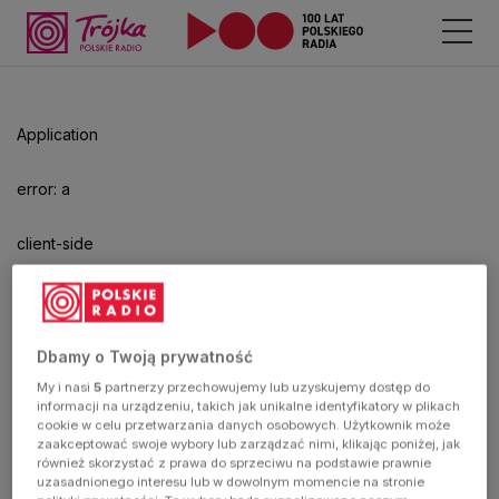
Odtwarzacz
jest
gotowy.
Kliknij
Application
aby
odtwarzać.
error: a
client-side
exception
has
Dbamy o Twoją prywatność
My i nasi
5
partnerzy przechowujemy lub uzyskujemy dostęp do
occurred
informacji na urządzeniu, takich jak unikalne identyfikatory w plikach
cookie w celu przetwarzania danych osobowych. Użytkownik może
zaakceptować swoje wybory lub zarządzać nimi, klikając poniżej, jak
(see the
również skorzystać z prawa do sprzeciwu na podstawie prawnie
uzasadnionego interesu lub w dowolnym momencie na stronie