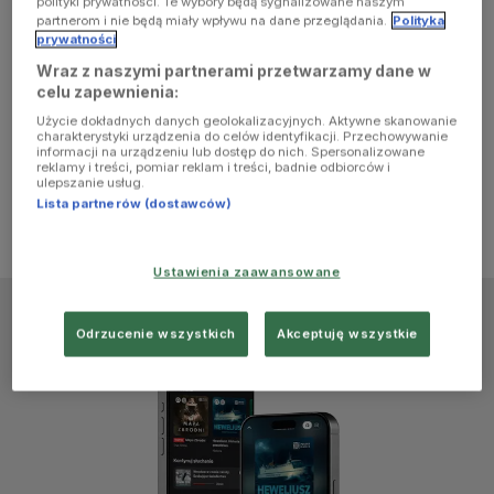
polityki prywatności. Te wybory będą sygnalizowane naszym
browser
partnerom i nie będą miały wpływu na dane przeglądania.
Polityka
prywatności
Wraz z naszymi partnerami przetwarzamy dane w
console for
celu zapewnienia:
Użycie dokładnych danych geolokalizacyjnych. Aktywne skanowanie
more
charakterystyki urządzenia do celów identyfikacji. Przechowywanie
informacji na urządzeniu lub dostęp do nich. Spersonalizowane
reklamy i treści, pomiar reklam i treści, badnie odbiorców i
information)
.
ulepszanie usług.
Lista partnerów (dostawców)
Ustawienia zaawansowane
Odrzucenie wszystkich
Akceptuję wszystkie