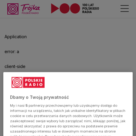
Application
error: a
client-side
exception
has
Dbamy o Twoją prywatność
My i nasi
5
partnerzy przechowujemy lub uzyskujemy dostęp do
occurred
informacji na urządzeniu, takich jak unikalne identyfikatory w plikach
cookie w celu przetwarzania danych osobowych. Użytkownik może
zaakceptować swoje wybory lub zarządzać nimi, klikając poniżej, jak
(see the
również skorzystać z prawa do sprzeciwu na podstawie prawnie
uzasadnionego interesu lub w dowolnym momencie na stronie