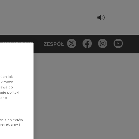
KONKURSY
ZESPÓŁ
kich jak
nik może
prawa do
ie polityki
dane
enia do celów
ne reklamy i