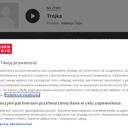
NA ŻYWO
Trójka
Prowadzi:
Redakcja Trójki
UŁY
PLAYLISTA
LISTA PRZEBOJÓW TRÓJKI
 Twoją prywatność
artnerzy przechowujemy lub uzyskujemy dostęp do informacji na urządzeniu, ta
dentyfikatory w plikach cookie w celu przetwarzania danych osobowych. Użytkow
ć swoje wybory lub zarządzać nimi, klikając poniżej, jak również skorzystać z 
na podstawie prawnie uzasadnionego interesu lub w dowolnym momencie na stron
i. Te wybory będą sygnalizowane naszym partnerom i nie będą miały wpływu na 
ia.
Polityka prywatności
aszymi partnerami przetwarzamy dane w celu zapewnienia:
ładnych danych geolokalizacyjnych. Aktywne skanowanie charakterystyki urządz
ji. Przechowywanie informacji na urządzeniu lub dostęp do nich. Spersonalizowa
iar reklam i treści, badnie odbiorców i ulepszanie usług.
tnerów (dostawców)