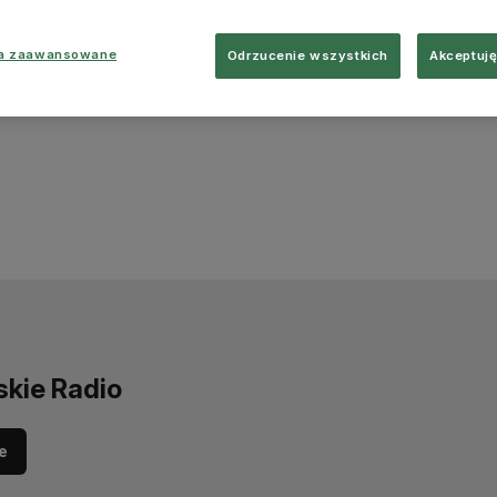
ia zaawansowane
Odrzucenie wszystkich
Akceptuję
skie Radio
e