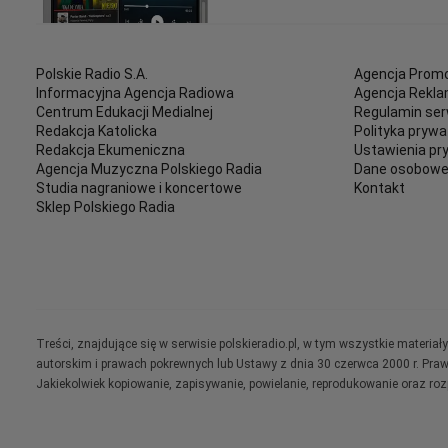
Polskie Radio S.A.
Agencja Promo
Informacyjna Agencja Radiowa
Agencja Rekl
Centrum Edukacji Medialnej
Regulamin ser
Redakcja Katolicka
Polityka prywa
Redakcja Ekumeniczna
Ustawienia pr
Agencja Muzyczna Polskiego Radia
Dane osobow
Studia nagraniowe i koncertowe
Kontakt
Sklep Polskiego Radia
Treści, znajdujące się w serwisie polskieradio.pl, w tym wszystkie materi
autorskim i prawach pokrewnych lub Ustawy z dnia 30 czerwca 2000 r. Pra
Jakiekolwiek kopiowanie, zapisywanie, powielanie, reprodukowanie oraz ro