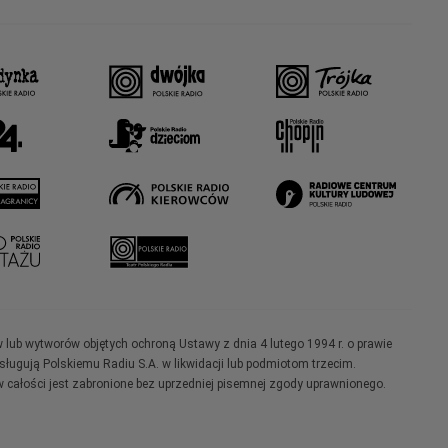
w lub wytworów objętych ochroną Ustawy z dnia 4 lutego 1994 r. o prawie
ugują Polskiemu Radiu S.A. w likwidacji lub podmiotom trzecim.
 całości jest zabronione bez uprzedniej pisemnej zgody uprawnionego.