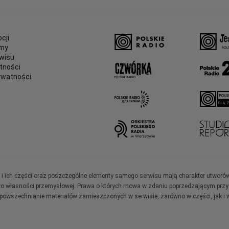
cji
amy
wisu
tności
ywatności
e
ały i ich części oraz poszczególne elementy samego serwisu mają charakter utworó
wo własności przemysłowej. Prawa o których mowa w zdaniu poprzedzającym przysł
zpowszechnianie materiałów zamieszczonych w serwisie, zarówno w części, jak i w