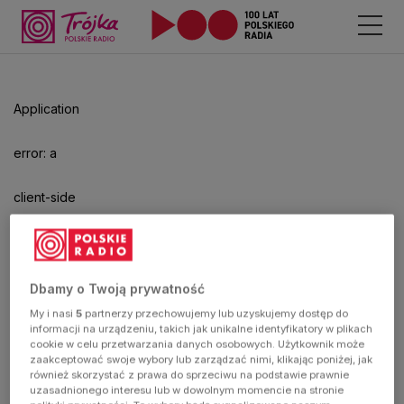
Application
error: a
client-side
exception
has
Dbamy o Twoją prywatność
My i nasi
5
partnerzy przechowujemy lub uzyskujemy dostęp do
occurred
informacji na urządzeniu, takich jak unikalne identyfikatory w plikach
cookie w celu przetwarzania danych osobowych. Użytkownik może
zaakceptować swoje wybory lub zarządzać nimi, klikając poniżej, jak
(see the
również skorzystać z prawa do sprzeciwu na podstawie prawnie
uzasadnionego interesu lub w dowolnym momencie na stronie