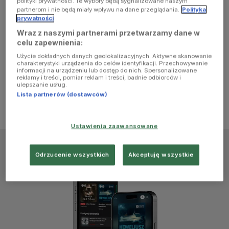
polityki prywatności. Te wybory będą sygnalizowane naszym
browser
partnerom i nie będą miały wpływu na dane przeglądania.
Polityka
prywatności
Wraz z naszymi partnerami przetwarzamy dane w
console for
celu zapewnienia:
Użycie dokładnych danych geolokalizacyjnych. Aktywne skanowanie
more
charakterystyki urządzenia do celów identyfikacji. Przechowywanie
informacji na urządzeniu lub dostęp do nich. Spersonalizowane
reklamy i treści, pomiar reklam i treści, badnie odbiorców i
information)
.
ulepszanie usług.
Lista partnerów (dostawców)
Ustawienia zaawansowane
Odrzucenie wszystkich
Akceptuję wszystkie