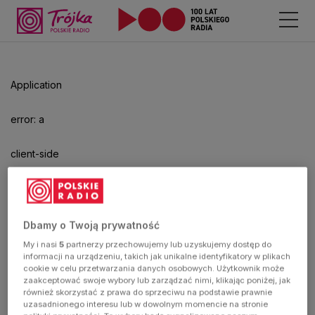
Odtwarzacz
jest
gotowy.
Kliknij
Application
aby
odtwarzać.
error: a
client-side
exception
has
Dbamy o Twoją prywatność
My i nasi
5
partnerzy przechowujemy lub uzyskujemy dostęp do
occurred
informacji na urządzeniu, takich jak unikalne identyfikatory w plikach
cookie w celu przetwarzania danych osobowych. Użytkownik może
zaakceptować swoje wybory lub zarządzać nimi, klikając poniżej, jak
(see the
również skorzystać z prawa do sprzeciwu na podstawie prawnie
uzasadnionego interesu lub w dowolnym momencie na stronie