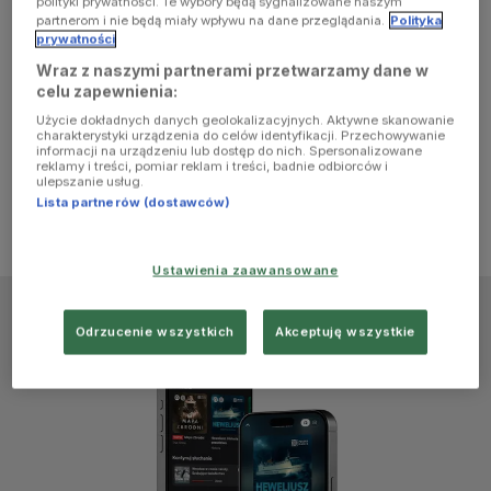
polityki prywatności. Te wybory będą sygnalizowane naszym
browser
partnerom i nie będą miały wpływu na dane przeglądania.
Polityka
prywatności
Wraz z naszymi partnerami przetwarzamy dane w
console for
celu zapewnienia:
Użycie dokładnych danych geolokalizacyjnych. Aktywne skanowanie
more
charakterystyki urządzenia do celów identyfikacji. Przechowywanie
informacji na urządzeniu lub dostęp do nich. Spersonalizowane
reklamy i treści, pomiar reklam i treści, badnie odbiorców i
information)
.
ulepszanie usług.
Lista partnerów (dostawców)
Ustawienia zaawansowane
Odrzucenie wszystkich
Akceptuję wszystkie