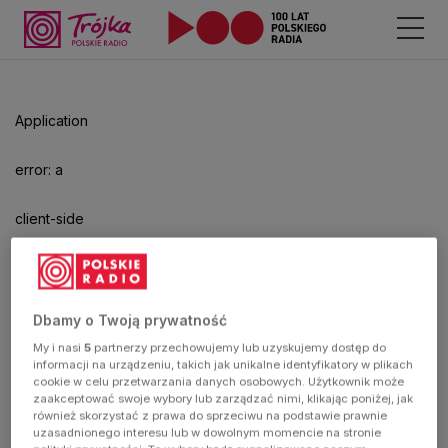
Odtwarzacz
jest
gotowy.
Kliknij
Application
aby
odtwarzać.
error: a
client-side
exception
has
Dbamy o Twoją prywatność
My i nasi
5
partnerzy przechowujemy lub uzyskujemy dostęp do
occurred
informacji na urządzeniu, takich jak unikalne identyfikatory w plikach
cookie w celu przetwarzania danych osobowych. Użytkownik może
zaakceptować swoje wybory lub zarządzać nimi, klikając poniżej, jak
(see the
również skorzystać z prawa do sprzeciwu na podstawie prawnie
uzasadnionego interesu lub w dowolnym momencie na stronie