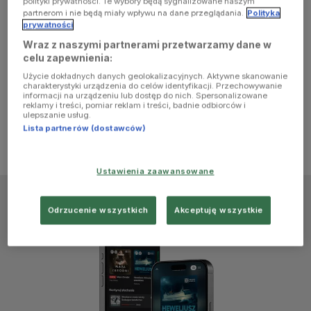
polityki prywatności. Te wybory będą sygnalizowane naszym
browser
partnerom i nie będą miały wpływu na dane przeglądania.
Polityka
prywatności
Wraz z naszymi partnerami przetwarzamy dane w
console for
celu zapewnienia:
Użycie dokładnych danych geolokalizacyjnych. Aktywne skanowanie
more
charakterystyki urządzenia do celów identyfikacji. Przechowywanie
informacji na urządzeniu lub dostęp do nich. Spersonalizowane
reklamy i treści, pomiar reklam i treści, badnie odbiorców i
information)
.
ulepszanie usług.
Lista partnerów (dostawców)
Ustawienia zaawansowane
Odrzucenie wszystkich
Akceptuję wszystkie