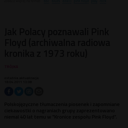
Zobacz więcej na temat:
bbc
blues
dzieci
pink floyd
play
rock
Jak Polacy poznawali Pink
Floyd (archiwalna radiowa
kronika z 1973 roku)
ostatnia aktualizacja:
18.04.2011 13:08
Polskojęzyczne tłumaczenia piosenek i zapomniane
ciekawostki o nagraniach grupy zaprezentowano
niemal 40 lat temu w "Kronice zespołu Pink Floyd".