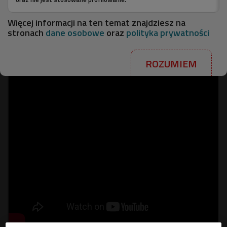
się z funkcjonowania publicznego na początku lat 70., stał się
legendą za życia. Zawsze więcej mówiono jednak o jego
Więcej informacji na ten temat znajdziesz na
chorobie psychicznej i nadużywaniu narkotyków niż o muzyce.
stronach
dane osobowe
oraz
polityka prywatności
ROZUMIEM