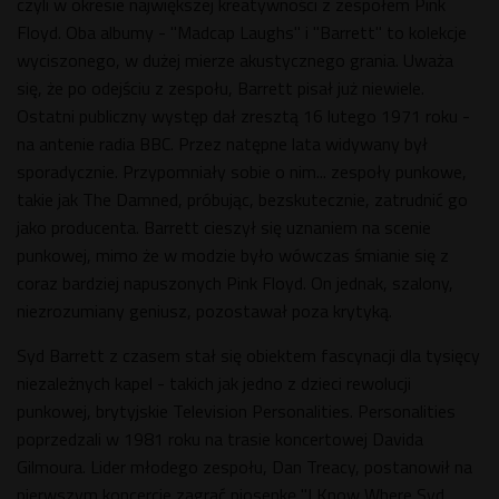
czyli w okresie największej kreatywności z zespołem Pink
Floyd. Oba albumy - "Madcap Laughs" i "Barrett" to kolekcje
wyciszonego, w dużej mierze akustycznego grania. Uważa
się, że po odejściu z zespołu, Barrett pisał już niewiele.
Ostatni publiczny występ dał zresztą 16 lutego 1971 roku -
na antenie radia BBC. Przez natępne lata widywany był
sporadycznie. Przypomniały sobie o nim... zespoły punkowe,
takie jak The Damned, próbując, bezskutecznie, zatrudnić go
jako producenta. Barrett cieszył się uznaniem na scenie
punkowej, mimo że w modzie było wówczas śmianie się z
coraz bardziej napuszonych Pink Floyd. On jednak, szalony,
niezrozumiany geniusz, pozostawał poza krytyką.
Syd Barrett z czasem stał się obiektem fascynacji dla tysięcy
niezależnych kapel - takich jak jedno z dzieci rewolucji
punkowej, brytyjskie Television Personalities. Personalities
poprzedzali w 1981 roku na trasie koncertowej Davida
Gilmoura. Lider młodego zespołu, Dan Treacy, postanowił na
pierwszym koncercie zagrać piosenkę "I Know Where Syd