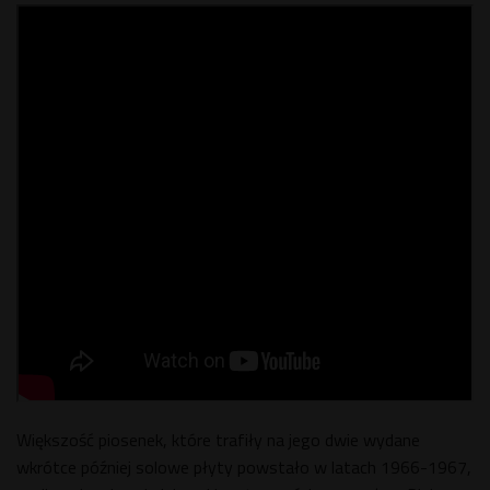
Większość piosenek, które trafiły na jego dwie wydane
wkrótce później solowe płyty powstało w latach 1966-1967,