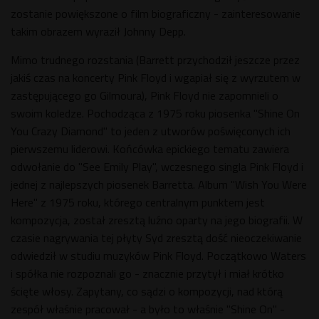
zostanie powiększone o film biograficzny - zainteresowanie
takim obrazem wyraził Johnny Depp.
Mimo trudnego rozstania (Barrett przychodził jeszcze przez
jakiś czas na koncerty Pink Floyd i wgapiał się z wyrzutem w
zastępującego go Gilmoura), Pink Floyd nie zapomnieli o
swoim koledze. Pochodząca z 1975 roku piosenka "Shine On
You Crazy Diamond" to jeden z utworów poświęconych ich
pierwszemu liderowi. Końcówka epickiego tematu zawiera
odwołanie do "See Emily Play", wczesnego singla Pink Floyd i
jednej z najlepszych piosenek Barretta. Album "Wish You Were
Here" z 1975 roku, którego centralnym punktem jest
kompozycja, został zresztą luźno oparty na jego biografii. W
czasie nagrywania tej płyty Syd zresztą dość nieoczekiwanie
odwiedził w studiu muzyków Pink Floyd. Początkowo Waters
i spółka nie rozpoznali go - znacznie przytył i miał krótko
ścięte włosy. Zapytany, co sądzi o kompozycji, nad którą
zespół właśnie pracował - a było to właśnie "Shine On" -