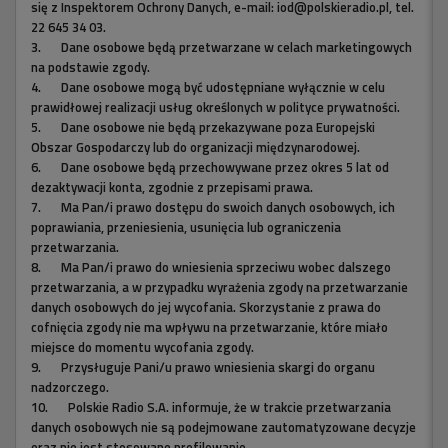
się z Inspektorem Ochrony Danych, e-mail: iod@polskieradio.pl, tel.
urodzin Syda Barreta przedstawiamy artystów,
22 645 34 03.
których zainspirowała postać legendarnego
3.
Dane osobowe będą przetwarzane w celach marketingowych
założyciela Pink Floyd.
na podstawie zgody.
4.
Dane osobowe mogą być udostępniane wyłącznie w celu
prawidłowej realizacji usług określonych w polityce prywatności.
Mimo skromnego dorobku płytowego popkulturowe
5.
Dane osobowe nie będą przekazywane poza Europejski
dziedzictwo zmarłego dokładnie przed pięciu laty Syda
Obszar Gospodarczy lub do organizacji międzynarodowej.
Barreta jest imponujące. Swojemu dawnemu koledze z
6.
Dane osobowe będą przechowywane przez okres 5 lat od
zespołu Pink Floyd poświęcili piosenkę "Shine On You Crazy
dezaktywacji konta, zgodnie z przepisami prawa.
7.
Ma Pan/i prawo dostępu do swoich danych osobowych, ich
Diamond".
poprawiania, przeniesienia, usunięcia lub ograniczenia
przetwarzania.
Istnieje frakcja fanów Pink Floyd, która uważa, że zespół
8.
Ma Pan/i prawo do wniesienia sprzeciwu wobec dalszego
"skończył się" z chwilą odejścia Syda Barretta. Można
przetwarzania, a w przypadku wyrażenia zgody na przetwarzanie
zrozumieć ten pogląd. Za jego obecności w Pink Floyd zespół
danych osobowych do jej wycofania. Skorzystanie z prawa do
był jedną z najbardziej poszukujących formacji na świecie,
cofnięcia zgody nie ma wpływu na przetwarzanie, które miało
miejsce do momentu wycofania zgody.
rozszerzającą świat rocka o nowe, egzotyczne elementy. Do
9.
Przysługuje Pani/u prawo wniesienia skargi do organu
dziś Barrett pozostaje ucieleśnieniem romantycznego mitu
nadzorczego.
"szalonego artysty" - pozbawionego cynizmu,
10.
Polskie Radio S.A. informuje, że w trakcie przetwarzania
bezkompromisowego i niezrozumianego geniusza. Wycofując
danych osobowych nie są podejmowane zautomatyzowane decyzje
oraz nie jest stosowane profilowanie.