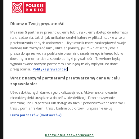
Syd Barrett wydał tylko dwa solowe albumy oraz dwa z Pink
Floyd. Przez kolejne dekady funkcjonował bardziej jako
Dbamy o Twoją prywatność
mityczna figura niż realnie istniejąca postać.
My i nasi
5
partnerzy przechowujemy lub uzyskujemy dostęp do informacji
Zapowiadał się jednak na najbardziej utalentowanego autora
na urządzeniu, takich jak unikalne identyfikatory w plikach cookie w celu
przetwarzania danych osobowych. Użytkownik może zaakceptować swoje
w historii rocka. Gdy w początkowej fazie istnienia Pink Floyd
wybory lub zarządzać nimi, klikając poniżej, jak również skorzystać z
odeszli od r&b i bluesa w stronę psychodelicznego rocka i
prawa do sprzeciwu na podstawie prawnie uzasadnionego interesu lub w
dowolnym momencie na stronie polityki prywatności. Te wybory będą
improwizacji, Barrett stał się szybko naturalnym liderem
sygnalizowane naszym partnerom i nie będą miały wpływu na dane
formacji i jej głównym kompozytorem. Naszpikowany
przeglądania.
Polityka prywatności
kompozycjami jego autorstwa, debiutancki album Pink Floyd,
Wraz z naszymi partnerami przetwarzamy dane w celu
zapewnienia:
"The Piper at the Gates of Dawn" (1967), wydany w tym
samym roku, co "Sierżant Pieprz" Beatlesów to na dobrą
Użycie dokładnych danych geolokalizacyjnych. Aktywne skanowanie
charakterystyki urządzenia do celów identyfikacji. Przechowywanie
sprawę początek psychodelicznego rocka. Był innowatorem,
informacji na urządzeniu lub dostęp do nich. Spersonalizowane reklamy i
jeśli chodzi o technikę gry na gitarze - użycie echa, przesteru,
treści, pomiar reklam i treści, badnie odbiorców i ulepszanie usług.
delayu, taśm. Jednym z jego patentów było przepuszczanie
Lista partnerów (dostawców)
gitary przez specjalny efekt dający echo i ślizganie po gryfie
zapalniczką - dawało to tajemnicze, kosmiczne momentami
Ustawienia zaawansowane
brzmienie.