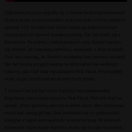
Odjechana muzyka wiązała się z równie bezkompromisowym
stylem życia i przyjmowaniem znacznej ilości zróżnicowanych
używek. LSD to narkotyk, który nawet po jednorazowym
zażyciu potrafi zmienić trwale psychikę. Tak też stało się z
Barrettem. Po jednej z narkotykowych sesji Barrett bardzo
się zmienił, jak twierdzą niektórzy, właściwie z dnia na dzień.
Choć inni uważają, że Barrett oszalałby i bez pomocy używek.
Nie był osobą przygotowaną na odniesienie tak wielkiego
sukcesu, jaki miał stać się udziałem Pink Floyd. Psychodeliki
stały się po prostu katalizatorem tych zmian.
Z czasem zaczął być coraz bardziej nieprzewidywalny.
Regularnie sabotował koncerty Pink Floyd. Potrafił stać na
scenie i przez godzinę uderzać w jeden akord albo stopniowo
rozstrajać swoją gitarę. Choć podobało się to publiczności,
kolegów z kapeli wprowadzało w konsternację. W pewnym
momencie zachowanie Barretta stało się na tyle nieznośne,