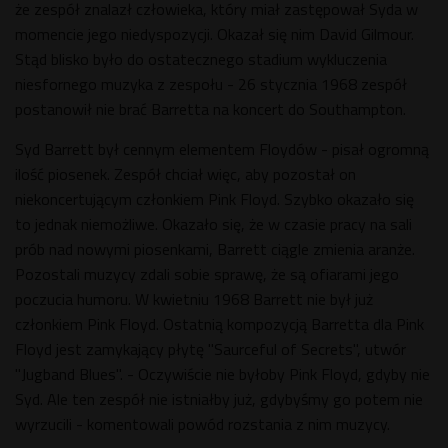
że zespół znalazł człowieka, który miał zastępował Syda w
momencie jego niedyspozycji. Okazał się nim David Gilmour.
Stąd blisko było do ostatecznego stadium wykluczenia
niesfornego muzyka z zespołu - 26 stycznia 1968 zespół
postanowił nie brać Barretta na koncert do Southampton.
Syd Barrett był cennym elementem Floydów - pisał ogromną
ilość piosenek. Zespół chciał więc, aby pozostał on
niekoncertującym członkiem Pink Floyd. Szybko okazało się
to jednak niemożliwe. Okazało się, że w czasie pracy na sali
prób nad nowymi piosenkami, Barrett ciągle zmienia aranże.
Pozostali muzycy zdali sobie sprawę, że są ofiarami jego
poczucia humoru. W kwietniu 1968 Barrett nie był już
członkiem Pink Floyd. Ostatnią kompozycją Barretta dla Pink
Floyd jest zamykający płytę "Saurceful of Secrets", utwór
"Jugband Blues". - Oczywiście nie byłoby Pink Floyd, gdyby nie
Syd. Ale ten zespół nie istniałby już, gdybyśmy go potem nie
wyrzucili - komentowali powód rozstania z nim muzycy.