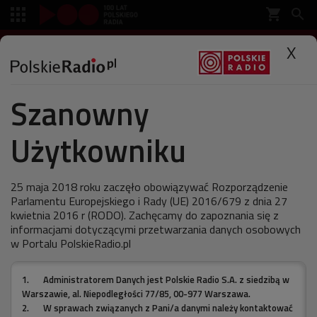
shopping_cart


SŁUCHAJ
X

Szanowny
Polskie Radio
Muzyka
Specjalne
Użytkowniku
Spadkobiercy szalonego
diamentu Pink Floyd
25 maja 2018 roku zaczęło obowiązywać Rozporządzenie
Parlamentu Europejskiego i Rady (UE) 2016/679 z dnia 27
kwietnia 2016 r (RODO). Zachęcamy do zapoznania się z
informacjami dotyczącymi przetwarzania danych osobowych
w Portalu PolskieRadio.pl
ostatnia aktualizacja:
06.01.2012 01:00
1.
Administratorem Danych jest Polskie Radio S.A. z siedzibą w
Warszawie, al. Niepodległości 77/85, 00-977 Warszawa.
2.
W sprawach związanych z Pani/a danymi należy kontaktować
Gdyby żył skończyłby dziś 66 lat. Z okazji rocznicy