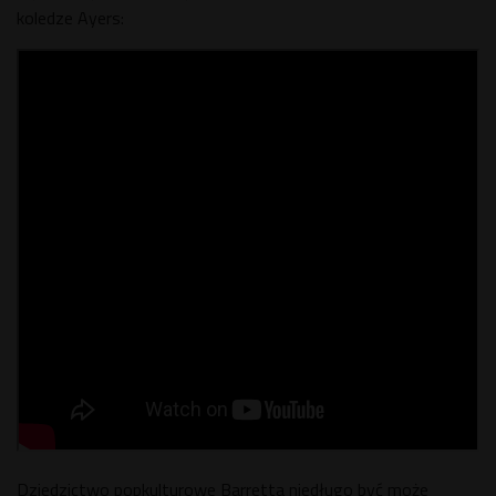
koledze Ayers:
Dziedzictwo popkulturowe Barretta niedługo być może