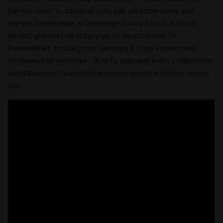
Barrett Lives" i... oznajmić całej sali, jak brzmi adres, pod
którym zamieszkuje w Cambridge dawny lider Pink Floyd.
Młodzi, gniewni i nie liczący się ze świętościami TV
Personalities zostali przez Gilmoura z trasy koncertowej
błyskawicznie wykopani . Była to zapewne jeden z najbardziej
spektakularnych samobójów promocyjnych w historii muzyki
pop.