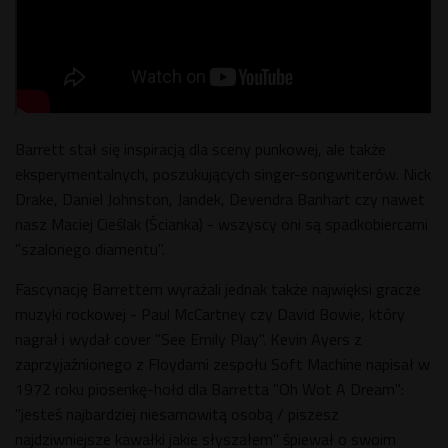
Barrett stał się inspiracją dla sceny punkowej, ale także
eksperymentalnych, poszukujących singer-songwriterów. Nick
Drake, Daniel Johnston, Jandek, Devendra Banhart czy nawet
nasz Maciej Cieślak (Ścianka) - wszyscy oni są spadkobiercami
"szalonego diamentu".
Fascynację Barrettem wyrażali jednak także najwięksi gracze
muzyki rockowej - Paul McCartney czy David Bowie, który
nagrał i wydał cover "See Emily Play". Kevin Ayers z
zaprzyjaźnionego z Floydami zespołu Soft Machine napisał w
1972 roku piosenkę-hołd dla Barretta "Oh Wot A Dream":
"jesteś najbardziej niesamowitą osobą / piszesz
najdziwniejsze kawałki jakie słyszałem" śpiewał o swoim