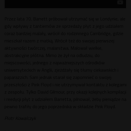
Przez lata 70. Barrett próbował utrzymać się w Londynie, ale
gdy wpływy z tantiemów ze sprzedaży płyt z jego udziałem
coraz bardziej malały, wrócił do rodzinnego Cambridge, gdzie
mieszkał razem z matką. Wrócił też do swojej pierwszej
aktywności twórczej, malarstwa. Malował wielkie,
abstrakcyjne płótna. Mimo że żył na odludziu, do
miejscowości, jednego z najważniejszych ośrodków
uniwersyteckich w Anglii, zjeżdżały się tłumy ciekawskich i
paparazzich. Sam jednak starał się zapomnieć o swojej
przeszłości z Pink Floyd i nie utrzymywał kontaktu z kolegami
z zespołu. Tylko David Gilmour, przy okazji kolejnych kompilacji
i reedycji płyt z udziałem Barretta, pilnował, żeby pieniądze na
pewno trafiły do jego poprzednika w składzie Pink Floyd.
Piotr Kowalczyk