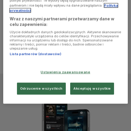
polityki prywatności. Te wybory będą sygnalizowane naszym
browser
partnerom i nie będą miały wpływu na dane przeglądania.
Polityka
prywatności
Wraz z naszymi partnerami przetwarzamy dane w
console for
celu zapewnienia:
Użycie dokładnych danych geolokalizacyjnych. Aktywne skanowanie
more
charakterystyki urządzenia do celów identyfikacji. Przechowywanie
informacji na urządzeniu lub dostęp do nich. Spersonalizowane
reklamy i treści, pomiar reklam i treści, badnie odbiorców i
information)
.
ulepszanie usług.
Lista partnerów (dostawców)
Ustawienia zaawansowane
Odrzucenie wszystkich
Akceptuję wszystkie