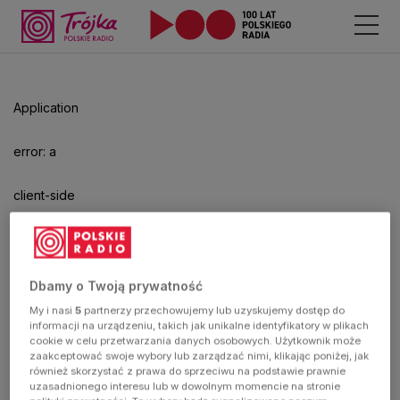
Application
error: a
client-side
exception
has
Dbamy o Twoją prywatność
My i nasi
5
partnerzy przechowujemy lub uzyskujemy dostęp do
occurred
informacji na urządzeniu, takich jak unikalne identyfikatory w plikach
cookie w celu przetwarzania danych osobowych. Użytkownik może
zaakceptować swoje wybory lub zarządzać nimi, klikając poniżej, jak
(see the
również skorzystać z prawa do sprzeciwu na podstawie prawnie
uzasadnionego interesu lub w dowolnym momencie na stronie