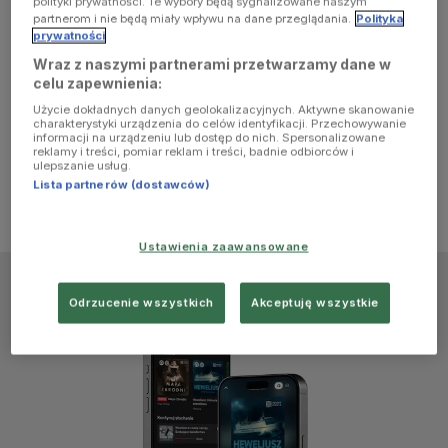
polityki prywatności. Te wybory będą sygnalizowane naszym
browser
partnerom i nie będą miały wpływu na dane przeglądania.
Polityka
prywatności
Wraz z naszymi partnerami przetwarzamy dane w
console for
celu zapewnienia:
Użycie dokładnych danych geolokalizacyjnych. Aktywne skanowanie
more
charakterystyki urządzenia do celów identyfikacji. Przechowywanie
informacji na urządzeniu lub dostęp do nich. Spersonalizowane
reklamy i treści, pomiar reklam i treści, badnie odbiorców i
information)
.
ulepszanie usług.
Lista partnerów (dostawców)
Ustawienia zaawansowane
Odrzucenie wszystkich
Akceptuję wszystkie