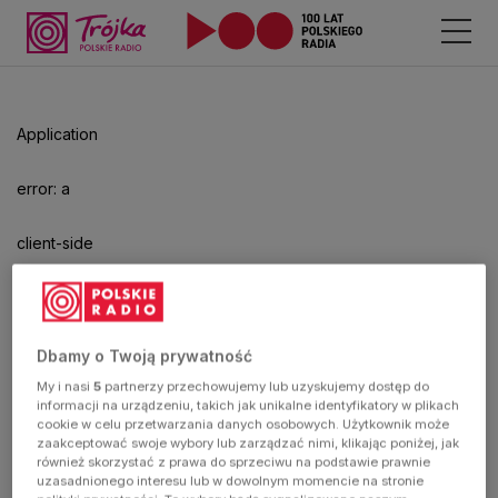
Odtwarzacz
jest
gotowy.
Kliknij
Application
aby
odtwarzać.
error: a
client-side
exception
has
Dbamy o Twoją prywatność
My i nasi
5
partnerzy przechowujemy lub uzyskujemy dostęp do
occurred
informacji na urządzeniu, takich jak unikalne identyfikatory w plikach
cookie w celu przetwarzania danych osobowych. Użytkownik może
zaakceptować swoje wybory lub zarządzać nimi, klikając poniżej, jak
(see the
również skorzystać z prawa do sprzeciwu na podstawie prawnie
uzasadnionego interesu lub w dowolnym momencie na stronie