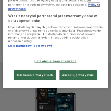
polityki prywatności. Te wybory będą sygnalizowane naszym
browser
partnerom i nie będą miały wpływu na dane przeglądania.
Polityka
prywatności
Wraz z naszymi partnerami przetwarzamy dane w
console for
celu zapewnienia:
Użycie dokładnych danych geolokalizacyjnych. Aktywne skanowanie
more
charakterystyki urządzenia do celów identyfikacji. Przechowywanie
informacji na urządzeniu lub dostęp do nich. Spersonalizowane
reklamy i treści, pomiar reklam i treści, badnie odbiorców i
information)
.
ulepszanie usług.
Lista partnerów (dostawców)
Ustawienia zaawansowane
Odrzucenie wszystkich
Akceptuję wszystkie