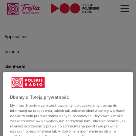
Application
error: a
client-side
exception
has
Dbamy o Twoją prywatność
My i nasi
5
partnerzy przechowujemy lub uzyskujemy dostęp do
occurred
informacji na urządzeniu, takich jak unikalne identyfikatory w plikach
cookie w celu przetwarzania danych osobowych. Użytkownik może
zaakceptować swoje wybory lub zarządzać nimi, klikając poniżej, jak
(see the
również skorzystać z prawa do sprzeciwu na podstawie prawnie
uzasadnionego interesu lub w dowolnym momencie na stronie