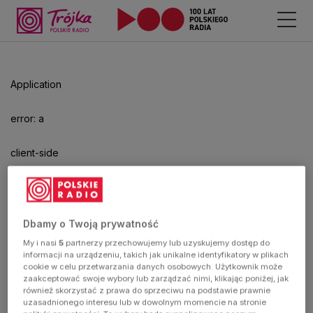
Application
error: a
client-side
exception
has
Dbamy o Twoją prywatność
My i nasi
5
partnerzy przechowujemy lub uzyskujemy dostęp do
occurred
informacji na urządzeniu, takich jak unikalne identyfikatory w plikach
cookie w celu przetwarzania danych osobowych. Użytkownik może
zaakceptować swoje wybory lub zarządzać nimi, klikając poniżej, jak
(see the
również skorzystać z prawa do sprzeciwu na podstawie prawnie
uzasadnionego interesu lub w dowolnym momencie na stronie