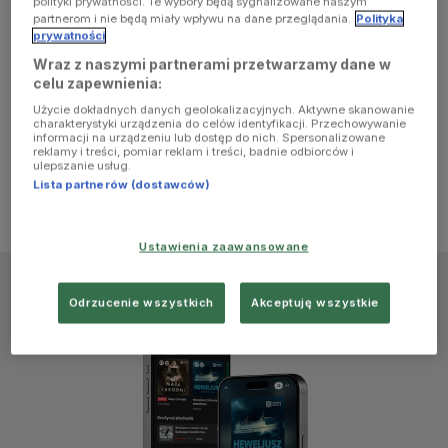
polityki prywatności. Te wybory będą sygnalizowane naszym
browser
partnerom i nie będą miały wpływu na dane przeglądania.
Polityka
prywatności
Wraz z naszymi partnerami przetwarzamy dane w
console for
celu zapewnienia:
Użycie dokładnych danych geolokalizacyjnych. Aktywne skanowanie
more
charakterystyki urządzenia do celów identyfikacji. Przechowywanie
informacji na urządzeniu lub dostęp do nich. Spersonalizowane
reklamy i treści, pomiar reklam i treści, badnie odbiorców i
information)
.
ulepszanie usług.
Lista partnerów (dostawców)
Ustawienia zaawansowane
Odrzucenie wszystkich
Akceptuję wszystkie