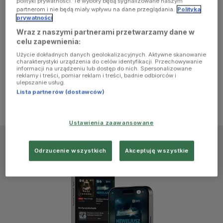
polityki prywatności. Te wybory będą sygnalizowane naszym
browser
partnerom i nie będą miały wpływu na dane przeglądania.
Polityka
prywatności
Wraz z naszymi partnerami przetwarzamy dane w
console for
celu zapewnienia:
Użycie dokładnych danych geolokalizacyjnych. Aktywne skanowanie
more
charakterystyki urządzenia do celów identyfikacji. Przechowywanie
informacji na urządzeniu lub dostęp do nich. Spersonalizowane
reklamy i treści, pomiar reklam i treści, badnie odbiorców i
information)
.
ulepszanie usług.
Lista partnerów (dostawców)
Ustawienia zaawansowane
Odrzucenie wszystkich
Akceptuję wszystkie