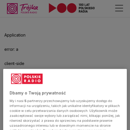
Application
error: a
client-side
exception
has
Dbamy o Twoją prywatność
My i nasi
5
partnerzy przechowujemy lub uzyskujemy dostęp do
occurred
informacji na urządzeniu, takich jak unikalne identyfikatory w plikach
cookie w celu przetwarzania danych osobowych. Użytkownik może
zaakceptować swoje wybory lub zarządzać nimi, klikając poniżej, jak
(see the
również skorzystać z prawa do sprzeciwu na podstawie prawnie
uzasadnionego interesu lub w dowolnym momencie na stronie