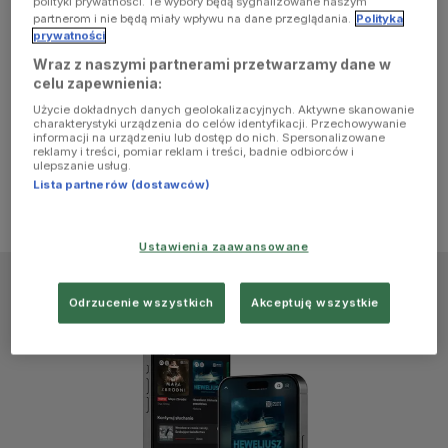
polityki prywatności. Te wybory będą sygnalizowane naszym
browser
partnerom i nie będą miały wpływu na dane przeglądania.
Polityka
prywatności
Wraz z naszymi partnerami przetwarzamy dane w
console for
celu zapewnienia:
Użycie dokładnych danych geolokalizacyjnych. Aktywne skanowanie
more
charakterystyki urządzenia do celów identyfikacji. Przechowywanie
informacji na urządzeniu lub dostęp do nich. Spersonalizowane
reklamy i treści, pomiar reklam i treści, badnie odbiorców i
information)
.
ulepszanie usług.
Lista partnerów (dostawców)
Ustawienia zaawansowane
Odrzucenie wszystkich
Akceptuję wszystkie