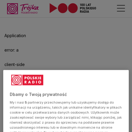
Odtwarzacz
jest
gotowy.
Kliknij
Application
aby
odtwarzać.
error: a
client-side
exception
has
Dbamy o Twoją prywatność
My i nasi
5
partnerzy przechowujemy lub uzyskujemy dostęp do
occurred
informacji na urządzeniu, takich jak unikalne identyfikatory w plikach
cookie w celu przetwarzania danych osobowych. Użytkownik może
zaakceptować swoje wybory lub zarządzać nimi, klikając poniżej, jak
(see the
również skorzystać z prawa do sprzeciwu na podstawie prawnie
uzasadnionego interesu lub w dowolnym momencie na stronie