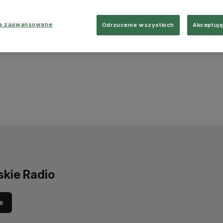
ia zaawansowane
Odrzucenie wszystkich
Akceptuję
skie Radio
e