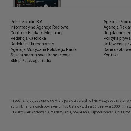
Polskie Radio S.A.
Agencja Promo
Informacyjna Agencja Radiowa
Agencja Rekl
Centrum Edukacji Medialnej
Regulamin ser
Redakcja Katolicka
Polityka prywa
Redakcja Ekumeniczna
Ustawienia pr
Agencja Muzyczna Polskiego Radia
Dane osobow
Studia nagraniowe i koncertowe
Kontakt
Sklep Polskiego Radia
Treści, znajdujące się w serwisie polskieradio.pl, w tym wszystkie materi
autorskim i prawach pokrewnych lub Ustawy z dnia 30 czerwca 2000 r. Pra
Jakiekolwiek kopiowanie, zapisywanie, powielanie, reprodukowanie oraz ro