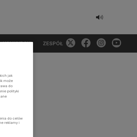
KONKURSY
ZESPÓŁ
kich jak
nik może
prawa do
ie polityki
dane
enia do celów
ne reklamy i