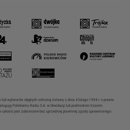
w lub wytworów objętych ochroną Ustawy z dnia 4 lutego 1994 r. o prawie
ugują Polskiemu Radiu S.A. w likwidacji lub podmiotom trzecim.
 całości jest zabronione bez uprzedniej pisemnej zgody uprawnionego.