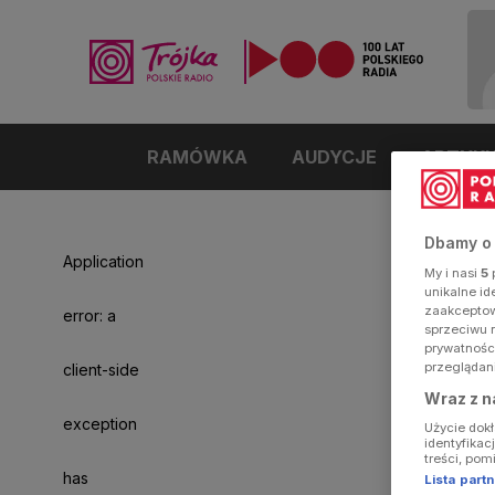
RAMÓWKA
AUDYCJE
ARTYK
Dbamy o
Application
My i nasi
5
p
unikalne i
zaakceptowa
error: a
sprzeciwu 
prywatnośc
przeglądan
client-side
Wraz z n
exception
Użycie dok
identyfikac
treści, pom
has
Lista par