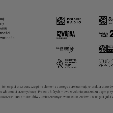
cji
amy
wisu
tności
ywatności
e
ały i ich części oraz poszczególne elementy samego serwisu mają charakter utworó
wo własności przemysłowej. Prawa o których mowa w zdaniu poprzedzającym przysł
zpowszechnianie materiałów zamieszczonych w serwisie, zarówno w części, jak i w