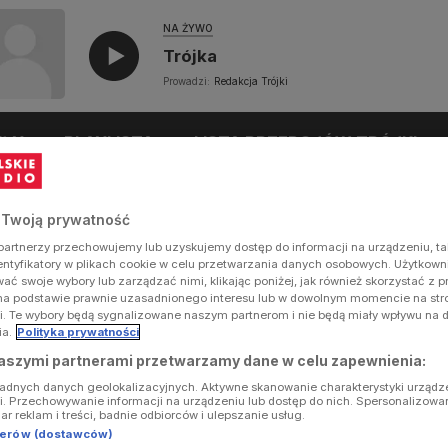
NA ŻYWO
Trójka
Prowadzi:
Redakcja Trójki
UŁY
PLAYLISTA
LISTA PRZEBOJÓW TRÓJKI
 Twoją prywatność
artnerzy przechowujemy lub uzyskujemy dostęp do informacji na urządzeniu, ta
dentyfikatory w plikach cookie w celu przetwarzania danych osobowych. Użytkow
ć swoje wybory lub zarządzać nimi, klikając poniżej, jak również skorzystać z 
na podstawie prawnie uzasadnionego interesu lub w dowolnym momencie na stron
i. Te wybory będą sygnalizowane naszym partnerom i nie będą miały wpływu na 
ia.
Polityka prywatności
aszymi partnerami przetwarzamy dane w celu zapewnienia:
ładnych danych geolokalizacyjnych. Aktywne skanowanie charakterystyki urządz
ji. Przechowywanie informacji na urządzeniu lub dostęp do nich. Spersonalizowa
iar reklam i treści, badnie odbiorców i ulepszanie usług.
tnerów (dostawców)