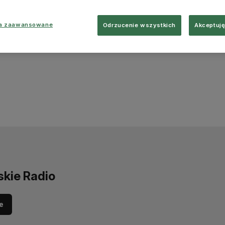
ia zaawansowane
Odrzucenie wszystkich
Akceptuję
skie Radio
e