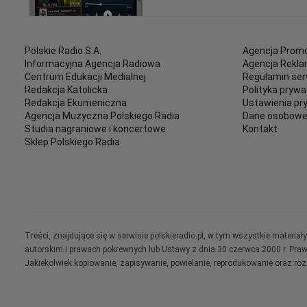
Polskie Radio S.A.
Agencja Promo
Informacyjna Agencja Radiowa
Agencja Rekl
Centrum Edukacji Medialnej
Regulamin ser
Redakcja Katolicka
Polityka prywa
Redakcja Ekumeniczna
Ustawienia pr
Agencja Muzyczna Polskiego Radia
Dane osobow
Studia nagraniowe i koncertowe
Kontakt
Sklep Polskiego Radia
Treści, znajdujące się w serwisie polskieradio.pl, w tym wszystkie materi
autorskim i prawach pokrewnych lub Ustawy z dnia 30 czerwca 2000 r. Pra
Jakiekolwiek kopiowanie, zapisywanie, powielanie, reprodukowanie oraz ro