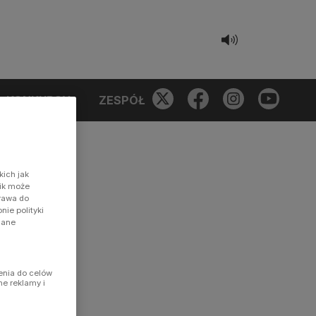
KONKURSY
ZESPÓŁ
kich jak
nik może
prawa do
ie polityki
dane
enia do celów
ne reklamy i