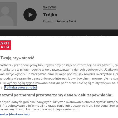
NA ŻYWO
Trójka
Prowadzi:
Redakcja Trójki
UŁY
PLAYLISTA
LISTA PRZEBOJÓW TRÓJKI
 Twoją prywatność
artnerzy przechowujemy lub uzyskujemy dostęp do informacji na urządzeniu, ta
dentyfikatory w plikach cookie w celu przetwarzania danych osobowych. Użytkow
ć swoje wybory lub zarządzać nimi, klikając poniżej, jak również skorzystać z 
na podstawie prawnie uzasadnionego interesu lub w dowolnym momencie na stron
i. Te wybory będą sygnalizowane naszym partnerom i nie będą miały wpływu na 
ia.
Polityka prywatności
aszymi partnerami przetwarzamy dane w celu zapewnienia:
ładnych danych geolokalizacyjnych. Aktywne skanowanie charakterystyki urządz
ji. Przechowywanie informacji na urządzeniu lub dostęp do nich. Spersonalizowa
iar reklam i treści, badnie odbiorców i ulepszanie usług.
tnerów (dostawców)