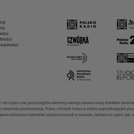
cji
amy
wisu
tności
ywatności
e
ały i ich części oraz poszczególne elementy samego serwisu mają charakter utworó
wo własności przemysłowej. Prawa o których mowa w zdaniu poprzedzającym przysł
zpowszechnianie materiałów zamieszczonych w serwisie, zarówno w części, jak i w