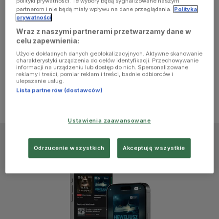
polityki prywatności. Te wybory będą sygnalizowane naszym
browser
partnerom i nie będą miały wpływu na dane przeglądania.
Polityka
prywatności
Wraz z naszymi partnerami przetwarzamy dane w
console for
celu zapewnienia:
Użycie dokładnych danych geolokalizacyjnych. Aktywne skanowanie
more
charakterystyki urządzenia do celów identyfikacji. Przechowywanie
informacji na urządzeniu lub dostęp do nich. Spersonalizowane
reklamy i treści, pomiar reklam i treści, badnie odbiorców i
information)
.
ulepszanie usług.
Lista partnerów (dostawców)
Ustawienia zaawansowane
Odrzucenie wszystkich
Akceptuję wszystkie