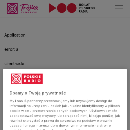
Odtwarzacz
jest
gotowy.
Kliknij
Application
aby
odtwarzać.
error: a
client-side
exception
has
Dbamy o Twoją prywatność
My i nasi
5
partnerzy przechowujemy lub uzyskujemy dostęp do
occurred
informacji na urządzeniu, takich jak unikalne identyfikatory w plikach
cookie w celu przetwarzania danych osobowych. Użytkownik może
zaakceptować swoje wybory lub zarządzać nimi, klikając poniżej, jak
(see the
również skorzystać z prawa do sprzeciwu na podstawie prawnie
uzasadnionego interesu lub w dowolnym momencie na stronie