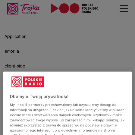
Odtwarzacz
jest
gotowy.
Kliknij
Application
aby
odtwarzać.
error: a
client-side
exception
has
Dbamy o Twoją prywatność
My i nasi
5
partnerzy przechowujemy lub uzyskujemy dostęp do
occurred
informacji na urządzeniu, takich jak unikalne identyfikatory w plikach
cookie w celu przetwarzania danych osobowych. Użytkownik może
zaakceptować swoje wybory lub zarządzać nimi, klikając poniżej, jak
(see the
również skorzystać z prawa do sprzeciwu na podstawie prawnie
uzasadnionego interesu lub w dowolnym momencie na stronie