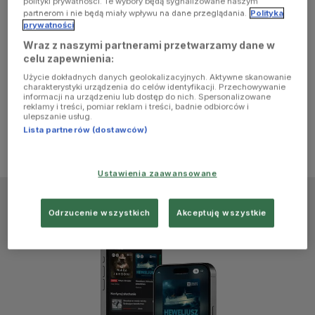
polityki prywatności. Te wybory będą sygnalizowane naszym
browser
partnerom i nie będą miały wpływu na dane przeglądania.
Polityka
prywatności
Wraz z naszymi partnerami przetwarzamy dane w
console for
celu zapewnienia:
Użycie dokładnych danych geolokalizacyjnych. Aktywne skanowanie
more
charakterystyki urządzenia do celów identyfikacji. Przechowywanie
informacji na urządzeniu lub dostęp do nich. Spersonalizowane
reklamy i treści, pomiar reklam i treści, badnie odbiorców i
information)
.
ulepszanie usług.
Lista partnerów (dostawców)
Ustawienia zaawansowane
Odrzucenie wszystkich
Akceptuję wszystkie