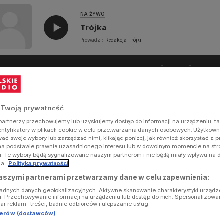
NA ŻYWO
Trójka
Prowadzi:
Redakcja Trójki
UŁY
PLAYLISTA
LISTA PRZEBOJÓW TRÓJKI
 Twoją prywatność
artnerzy przechowujemy lub uzyskujemy dostęp do informacji na urządzeniu, ta
dentyfikatory w plikach cookie w celu przetwarzania danych osobowych. Użytkow
ć swoje wybory lub zarządzać nimi, klikając poniżej, jak również skorzystać z 
na podstawie prawnie uzasadnionego interesu lub w dowolnym momencie na stron
i. Te wybory będą sygnalizowane naszym partnerom i nie będą miały wpływu na 
ia.
Polityka prywatności
aszymi partnerami przetwarzamy dane w celu zapewnienia:
ładnych danych geolokalizacyjnych. Aktywne skanowanie charakterystyki urządz
ji. Przechowywanie informacji na urządzeniu lub dostęp do nich. Spersonalizowa
iar reklam i treści, badnie odbiorców i ulepszanie usług.
tnerów (dostawców)