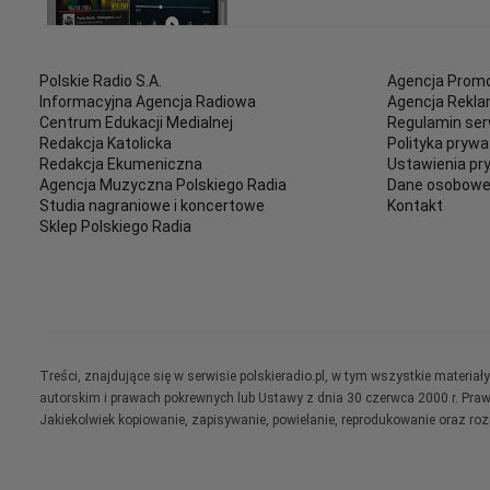
Polskie Radio S.A.
Agencja Promo
Informacyjna Agencja Radiowa
Agencja Rekl
Centrum Edukacji Medialnej
Regulamin ser
Redakcja Katolicka
Polityka prywa
Redakcja Ekumeniczna
Ustawienia pr
Agencja Muzyczna Polskiego Radia
Dane osobow
Studia nagraniowe i koncertowe
Kontakt
Sklep Polskiego Radia
Treści, znajdujące się w serwisie polskieradio.pl, w tym wszystkie materi
autorskim i prawach pokrewnych lub Ustawy z dnia 30 czerwca 2000 r. Pra
Jakiekolwiek kopiowanie, zapisywanie, powielanie, reprodukowanie oraz ro