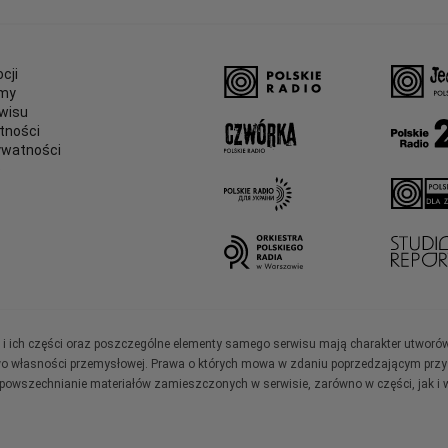
cji
amy
wisu
tności
ywatności
e
ały i ich części oraz poszczególne elementy samego serwisu mają charakter utworó
wo własności przemysłowej. Prawa o których mowa w zdaniu poprzedzającym przysł
zpowszechnianie materiałów zamieszczonych w serwisie, zarówno w części, jak i w