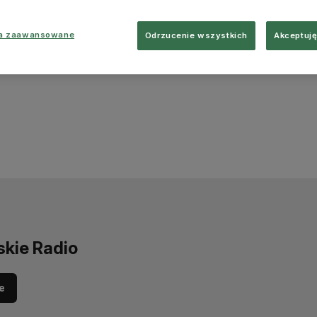
ia zaawansowane
Odrzucenie wszystkich
Akceptuję
skie Radio
e