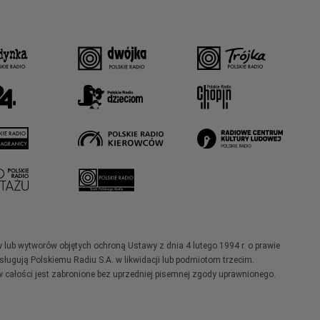
w lub wytworów objętych ochroną Ustawy z dnia 4 lutego 1994 r. o prawie
ugują Polskiemu Radiu S.A. w likwidacji lub podmiotom trzecim.
 całości jest zabronione bez uprzedniej pisemnej zgody uprawnionego.