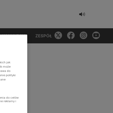
KONKURSY
ZESPÓŁ
kich jak
nik może
prawa do
ie polityki
dane
enia do celów
ne reklamy i