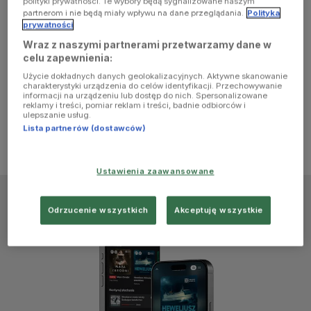
polityki prywatności. Te wybory będą sygnalizowane naszym
browser
partnerom i nie będą miały wpływu na dane przeglądania.
Polityka
prywatności
Wraz z naszymi partnerami przetwarzamy dane w
console for
celu zapewnienia:
Użycie dokładnych danych geolokalizacyjnych. Aktywne skanowanie
more
charakterystyki urządzenia do celów identyfikacji. Przechowywanie
informacji na urządzeniu lub dostęp do nich. Spersonalizowane
reklamy i treści, pomiar reklam i treści, badnie odbiorców i
information)
.
ulepszanie usług.
Lista partnerów (dostawców)
Ustawienia zaawansowane
Odrzucenie wszystkich
Akceptuję wszystkie