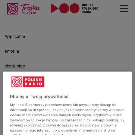
Odtwarzacz
jest
gotowy.
Kliknij
Application
aby
odtwarzać.
error: a
client-side
exception
has
Dbamy o Twoją prywatność
My i nasi
5
partnerzy przechowujemy lub uzyskujemy dostęp do
occurred
informacji na urządzeniu, takich jak unikalne identyfikatory w plikach
cookie w celu przetwarzania danych osobowych. Użytkownik może
zaakceptować swoje wybory lub zarządzać nimi, klikając poniżej, jak
(see the
również skorzystać z prawa do sprzeciwu na podstawie prawnie
uzasadnionego interesu lub w dowolnym momencie na stronie