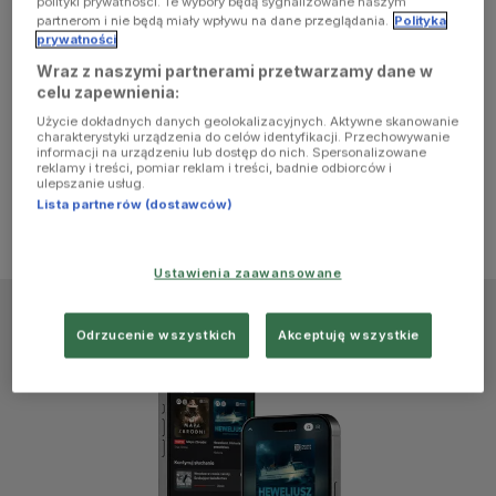
polityki prywatności. Te wybory będą sygnalizowane naszym
browser
partnerom i nie będą miały wpływu na dane przeglądania.
Polityka
prywatności
Wraz z naszymi partnerami przetwarzamy dane w
console for
celu zapewnienia:
Użycie dokładnych danych geolokalizacyjnych. Aktywne skanowanie
more
charakterystyki urządzenia do celów identyfikacji. Przechowywanie
informacji na urządzeniu lub dostęp do nich. Spersonalizowane
reklamy i treści, pomiar reklam i treści, badnie odbiorców i
information)
.
ulepszanie usług.
Lista partnerów (dostawców)
Ustawienia zaawansowane
Odrzucenie wszystkich
Akceptuję wszystkie