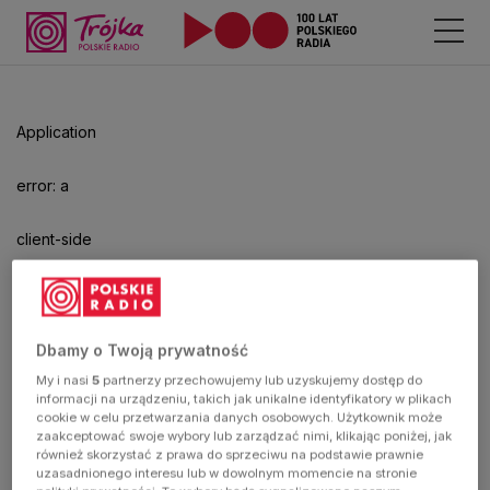
Odtwarzacz
jest
gotowy.
Kliknij
Application
aby
odtwarzać.
error: a
client-side
exception
has
Dbamy o Twoją prywatność
My i nasi
5
partnerzy przechowujemy lub uzyskujemy dostęp do
occurred
informacji na urządzeniu, takich jak unikalne identyfikatory w plikach
cookie w celu przetwarzania danych osobowych. Użytkownik może
zaakceptować swoje wybory lub zarządzać nimi, klikając poniżej, jak
(see the
również skorzystać z prawa do sprzeciwu na podstawie prawnie
uzasadnionego interesu lub w dowolnym momencie na stronie