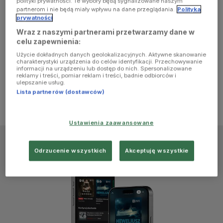
polityki prywatności. Te wybory będą sygnalizowane naszym
browser
partnerom i nie będą miały wpływu na dane przeglądania.
Polityka
prywatności
Wraz z naszymi partnerami przetwarzamy dane w
console for
celu zapewnienia:
Użycie dokładnych danych geolokalizacyjnych. Aktywne skanowanie
more
charakterystyki urządzenia do celów identyfikacji. Przechowywanie
informacji na urządzeniu lub dostęp do nich. Spersonalizowane
reklamy i treści, pomiar reklam i treści, badnie odbiorców i
information)
.
ulepszanie usług.
Lista partnerów (dostawców)
Ustawienia zaawansowane
Odrzucenie wszystkich
Akceptuję wszystkie