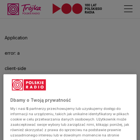
Application
error: a
client-side
exception
has
Dbamy o Twoją prywatność
My i nasi
5
partnerzy przechowujemy lub uzyskujemy dostęp do
occurred
informacji na urządzeniu, takich jak unikalne identyfikatory w plikach
cookie w celu przetwarzania danych osobowych. Użytkownik może
zaakceptować swoje wybory lub zarządzać nimi, klikając poniżej, jak
(see the
również skorzystać z prawa do sprzeciwu na podstawie prawnie
uzasadnionego interesu lub w dowolnym momencie na stronie