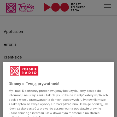
Odtwarzacz
jest
gotowy.
Kliknij
Application
aby
odtwarzać.
error: a
client-side
exception
has
Dbamy o Twoją prywatność
My i nasi
5
partnerzy przechowujemy lub uzyskujemy dostęp do
occurred
informacji na urządzeniu, takich jak unikalne identyfikatory w plikach
cookie w celu przetwarzania danych osobowych. Użytkownik może
zaakceptować swoje wybory lub zarządzać nimi, klikając poniżej, jak
(see the
również skorzystać z prawa do sprzeciwu na podstawie prawnie
uzasadnionego interesu lub w dowolnym momencie na stronie