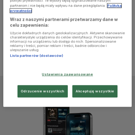
polityki prywatności. Te wybory będą sygnalizowane naszym
browser
partnerom i nie będą miały wpływu na dane przeglądania.
Polityka
prywatności
Wraz z naszymi partnerami przetwarzamy dane w
console for
celu zapewnienia:
Użycie dokładnych danych geolokalizacyjnych. Aktywne skanowanie
more
charakterystyki urządzenia do celów identyfikacji. Przechowywanie
informacji na urządzeniu lub dostęp do nich. Spersonalizowane
reklamy i treści, pomiar reklam i treści, badnie odbiorców i
information)
.
ulepszanie usług.
Lista partnerów (dostawców)
Ustawienia zaawansowane
Odrzucenie wszystkich
Akceptuję wszystkie