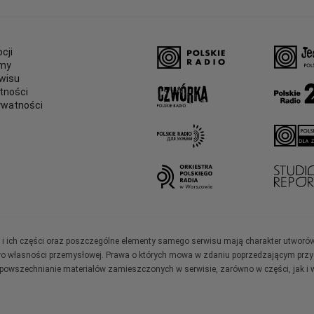
cji
amy
wisu
tności
ywatności
e
ały i ich części oraz poszczególne elementy samego serwisu mają charakter utworó
wo własności przemysłowej. Prawa o których mowa w zdaniu poprzedzającym przysł
zpowszechnianie materiałów zamieszczonych w serwisie, zarówno w części, jak i w