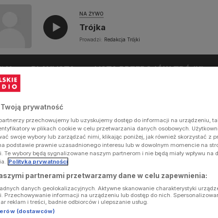
NA ŻYWO
Trójka
Prowadzi:
Redakcja Trójki
UŁY
PLAYLISTA
LISTA PRZEBOJÓW TRÓJKI
 Twoją prywatność
artnerzy przechowujemy lub uzyskujemy dostęp do informacji na urządzeniu, ta
dentyfikatory w plikach cookie w celu przetwarzania danych osobowych. Użytkow
ć swoje wybory lub zarządzać nimi, klikając poniżej, jak również skorzystać z 
na podstawie prawnie uzasadnionego interesu lub w dowolnym momencie na stron
i. Te wybory będą sygnalizowane naszym partnerom i nie będą miały wpływu na 
ia.
Polityka prywatności
aszymi partnerami przetwarzamy dane w celu zapewnienia:
ładnych danych geolokalizacyjnych. Aktywne skanowanie charakterystyki urządz
ji. Przechowywanie informacji na urządzeniu lub dostęp do nich. Spersonalizowa
iar reklam i treści, badnie odbiorców i ulepszanie usług.
tnerów (dostawców)