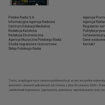
Polskie Radio S.A.
Agencja Promo
Informacyjna Agencja Radiowa
Agencja Rekl
Centrum Edukacji Medialnej
Regulamin ser
Redakcja Katolicka
Polityka prywa
Redakcja Ekumeniczna
Ustawienia pr
Agencja Muzyczna Polskiego Radia
Dane osobow
Studia nagraniowe i koncertowe
Kontakt
Sklep Polskiego Radia
Treści, znajdujące się w serwisie polskieradio.pl, w tym wszystkie materi
autorskim i prawach pokrewnych lub Ustawy z dnia 30 czerwca 2000 r. Pra
Jakiekolwiek kopiowanie, zapisywanie, powielanie, reprodukowanie oraz ro