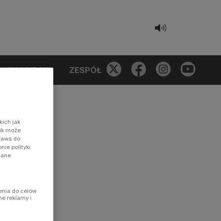
KONKURSY
ZESPÓŁ
kich jak
nik może
prawa do
ie polityki
dane
enia do celów
ne reklamy i