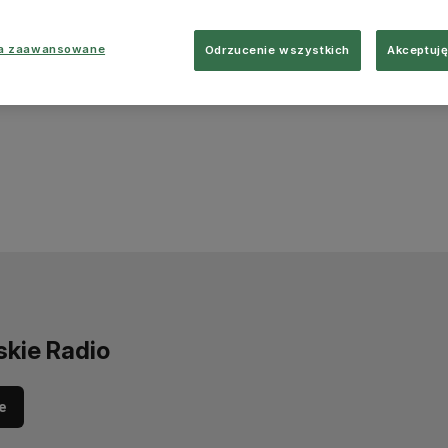
ia zaawansowane
Odrzucenie wszystkich
Akceptuję
skie Radio
e