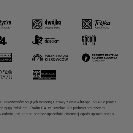
w lub wytworów objętych ochroną Ustawy z dnia 4 lutego 1994 r. o prawie
ugują Polskiemu Radiu S.A. w likwidacji lub podmiotom trzecim.
 całości jest zabronione bez uprzedniej pisemnej zgody uprawnionego.