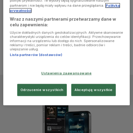
polityki prywatności. Te wybory będą sygnalizowane naszym
browser
partnerom i nie będą miały wpływu na dane przeglądania.
Polityka
prywatności
Wraz z naszymi partnerami przetwarzamy dane w
console for
celu zapewnienia:
Użycie dokładnych danych geolokalizacyjnych. Aktywne skanowanie
more
charakterystyki urządzenia do celów identyfikacji. Przechowywanie
informacji na urządzeniu lub dostęp do nich. Spersonalizowane
reklamy i treści, pomiar reklam i treści, badnie odbiorców i
information)
.
ulepszanie usług.
Lista partnerów (dostawców)
Ustawienia zaawansowane
Odrzucenie wszystkich
Akceptuję wszystkie