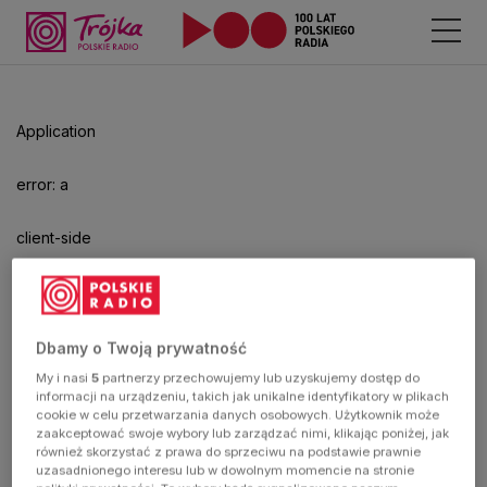
Application
error: a
client-side
exception
has
Dbamy o Twoją prywatność
My i nasi
5
partnerzy przechowujemy lub uzyskujemy dostęp do
occurred
informacji na urządzeniu, takich jak unikalne identyfikatory w plikach
cookie w celu przetwarzania danych osobowych. Użytkownik może
zaakceptować swoje wybory lub zarządzać nimi, klikając poniżej, jak
(see the
również skorzystać z prawa do sprzeciwu na podstawie prawnie
uzasadnionego interesu lub w dowolnym momencie na stronie