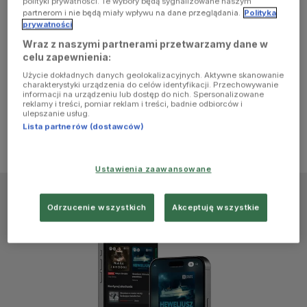
polityki prywatności. Te wybory będą sygnalizowane naszym
browser
partnerom i nie będą miały wpływu na dane przeglądania.
Polityka
prywatności
Wraz z naszymi partnerami przetwarzamy dane w
console for
celu zapewnienia:
Użycie dokładnych danych geolokalizacyjnych. Aktywne skanowanie
more
charakterystyki urządzenia do celów identyfikacji. Przechowywanie
informacji na urządzeniu lub dostęp do nich. Spersonalizowane
reklamy i treści, pomiar reklam i treści, badnie odbiorców i
information)
.
ulepszanie usług.
Lista partnerów (dostawców)
Ustawienia zaawansowane
Odrzucenie wszystkich
Akceptuję wszystkie