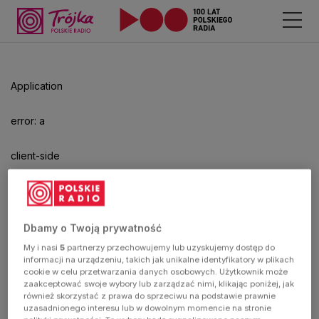
Application
error: a
client-side
exception
has
Dbamy o Twoją prywatność
My i nasi
5
partnerzy przechowujemy lub uzyskujemy dostęp do
occurred
informacji na urządzeniu, takich jak unikalne identyfikatory w plikach
cookie w celu przetwarzania danych osobowych. Użytkownik może
zaakceptować swoje wybory lub zarządzać nimi, klikając poniżej, jak
(see the
również skorzystać z prawa do sprzeciwu na podstawie prawnie
uzasadnionego interesu lub w dowolnym momencie na stronie