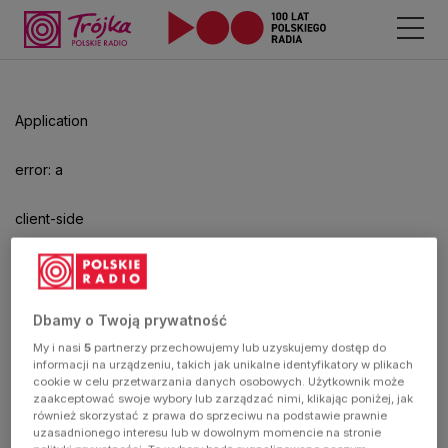
Odtwarzacz
jest
gotowy.
Kliknij
Application
aby
odtwarzać.
error: a
client-side
exception
has
Dbamy o Twoją prywatność
My i nasi
5
partnerzy przechowujemy lub uzyskujemy dostęp do
occurred
informacji na urządzeniu, takich jak unikalne identyfikatory w plikach
cookie w celu przetwarzania danych osobowych. Użytkownik może
zaakceptować swoje wybory lub zarządzać nimi, klikając poniżej, jak
(see the
również skorzystać z prawa do sprzeciwu na podstawie prawnie
uzasadnionego interesu lub w dowolnym momencie na stronie