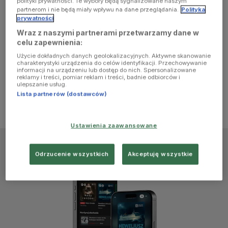
polityki prywatności. Te wybory będą sygnalizowane naszym
browser
partnerom i nie będą miały wpływu na dane przeglądania.
Polityka
prywatności
Wraz z naszymi partnerami przetwarzamy dane w
console for
celu zapewnienia:
Użycie dokładnych danych geolokalizacyjnych. Aktywne skanowanie
more
charakterystyki urządzenia do celów identyfikacji. Przechowywanie
informacji na urządzeniu lub dostęp do nich. Spersonalizowane
reklamy i treści, pomiar reklam i treści, badnie odbiorców i
information)
.
ulepszanie usług.
Lista partnerów (dostawców)
Ustawienia zaawansowane
Odrzucenie wszystkich
Akceptuję wszystkie