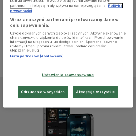
polityki prywatności. Te wybory będą sygnalizowane naszym
browser
partnerom i nie będą miały wpływu na dane przeglądania.
Polityka
prywatności
Wraz z naszymi partnerami przetwarzamy dane w
console for
celu zapewnienia:
Użycie dokładnych danych geolokalizacyjnych. Aktywne skanowanie
more
charakterystyki urządzenia do celów identyfikacji. Przechowywanie
informacji na urządzeniu lub dostęp do nich. Spersonalizowane
reklamy i treści, pomiar reklam i treści, badnie odbiorców i
information)
.
ulepszanie usług.
Lista partnerów (dostawców)
Ustawienia zaawansowane
Odrzucenie wszystkich
Akceptuję wszystkie