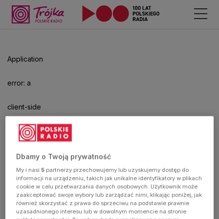
Application
error: a
client-side
exception
has
Dbamy o Twoją prywatność
My i nasi
5
partnerzy przechowujemy lub uzyskujemy dostęp do
occurred
informacji na urządzeniu, takich jak unikalne identyfikatory w plikach
cookie w celu przetwarzania danych osobowych. Użytkownik może
zaakceptować swoje wybory lub zarządzać nimi, klikając poniżej, jak
(see the
również skorzystać z prawa do sprzeciwu na podstawie prawnie
uzasadnionego interesu lub w dowolnym momencie na stronie