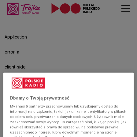
Application
error: a
client-side
exception
has
Dbamy o Twoją prywatność
My i nasi
5
partnerzy przechowujemy lub uzyskujemy dostęp do
occurred
informacji na urządzeniu, takich jak unikalne identyfikatory w plikach
cookie w celu przetwarzania danych osobowych. Użytkownik może
zaakceptować swoje wybory lub zarządzać nimi, klikając poniżej, jak
(see the
również skorzystać z prawa do sprzeciwu na podstawie prawnie
uzasadnionego interesu lub w dowolnym momencie na stronie