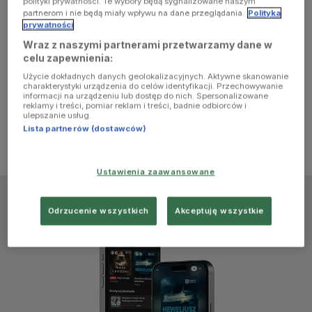
polityki prywatności. Te wybory będą sygnalizowane naszym
browser
partnerom i nie będą miały wpływu na dane przeglądania.
Polityka
prywatności
Wraz z naszymi partnerami przetwarzamy dane w
console for
celu zapewnienia:
Użycie dokładnych danych geolokalizacyjnych. Aktywne skanowanie
more
charakterystyki urządzenia do celów identyfikacji. Przechowywanie
informacji na urządzeniu lub dostęp do nich. Spersonalizowane
reklamy i treści, pomiar reklam i treści, badnie odbiorców i
information)
.
ulepszanie usług.
Lista partnerów (dostawców)
Ustawienia zaawansowane
Odrzucenie wszystkich
Akceptuję wszystkie