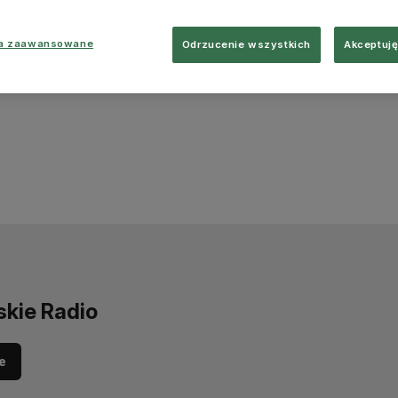
ia zaawansowane
Odrzucenie wszystkich
Akceptuję
skie Radio
e