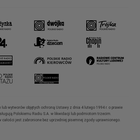
w lub wytworów objętych ochroną Ustawy z dnia 4 lutego 1994 r. o prawie
ugują Polskiemu Radiu S.A. w likwidacji lub podmiotom trzecim.
 całości jest zabronione bez uprzedniej pisemnej zgody uprawnionego.