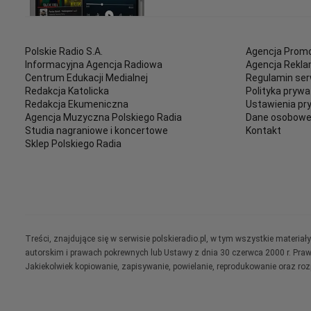
Polskie Radio S.A.
Agencja Promo
Informacyjna Agencja Radiowa
Agencja Rekl
Centrum Edukacji Medialnej
Regulamin ser
Redakcja Katolicka
Polityka prywa
Redakcja Ekumeniczna
Ustawienia pr
Agencja Muzyczna Polskiego Radia
Dane osobow
Studia nagraniowe i koncertowe
Kontakt
Sklep Polskiego Radia
Treści, znajdujące się w serwisie polskieradio.pl, w tym wszystkie materi
autorskim i prawach pokrewnych lub Ustawy z dnia 30 czerwca 2000 r. Pra
Jakiekolwiek kopiowanie, zapisywanie, powielanie, reprodukowanie oraz ro