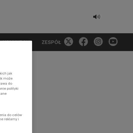
KONKURSY
ZESPÓŁ
kich jak
nik może
prawa do
ie polityki
dane
enia do celów
ne reklamy i