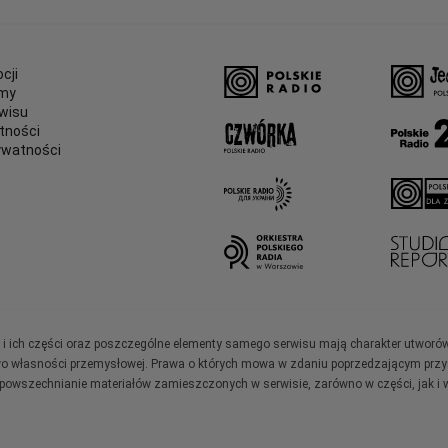
cji
amy
wisu
tności
ywatności
e
ały i ich części oraz poszczególne elementy samego serwisu mają charakter utworó
wo własności przemysłowej. Prawa o których mowa w zdaniu poprzedzającym przysł
zpowszechnianie materiałów zamieszczonych w serwisie, zarówno w części, jak i w