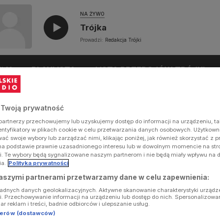
NA ŻYWO
Trójka
Prowadzi:
Redakcja Trójki
UŁY
PLAYLISTA
LISTA PRZEBOJÓW TRÓJKI
 Twoją prywatność
artnerzy przechowujemy lub uzyskujemy dostęp do informacji na urządzeniu, ta
dentyfikatory w plikach cookie w celu przetwarzania danych osobowych. Użytkow
ć swoje wybory lub zarządzać nimi, klikając poniżej, jak również skorzystać z 
na podstawie prawnie uzasadnionego interesu lub w dowolnym momencie na stron
i. Te wybory będą sygnalizowane naszym partnerom i nie będą miały wpływu na 
ia.
Polityka prywatności
aszymi partnerami przetwarzamy dane w celu zapewnienia:
ładnych danych geolokalizacyjnych. Aktywne skanowanie charakterystyki urządz
ji. Przechowywanie informacji na urządzeniu lub dostęp do nich. Spersonalizowa
iar reklam i treści, badnie odbiorców i ulepszanie usług.
tnerów (dostawców)