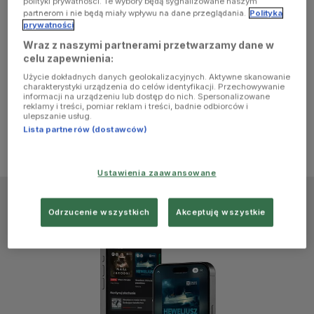
polityki prywatności. Te wybory będą sygnalizowane naszym
browser
partnerom i nie będą miały wpływu na dane przeglądania.
Polityka
prywatności
Wraz z naszymi partnerami przetwarzamy dane w
console for
celu zapewnienia:
Użycie dokładnych danych geolokalizacyjnych. Aktywne skanowanie
more
charakterystyki urządzenia do celów identyfikacji. Przechowywanie
informacji na urządzeniu lub dostęp do nich. Spersonalizowane
reklamy i treści, pomiar reklam i treści, badnie odbiorców i
information)
.
ulepszanie usług.
Lista partnerów (dostawców)
Ustawienia zaawansowane
Odrzucenie wszystkich
Akceptuję wszystkie