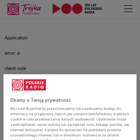
Odtwarzacz
jest
gotowy.
Kliknij
Application
aby
odtwarzać.
error: a
client-side
exception
has
Dbamy o Twoją prywatność
My i nasi
5
partnerzy przechowujemy lub uzyskujemy dostęp do
occurred
informacji na urządzeniu, takich jak unikalne identyfikatory w plikach
cookie w celu przetwarzania danych osobowych. Użytkownik może
zaakceptować swoje wybory lub zarządzać nimi, klikając poniżej, jak
(see the
również skorzystać z prawa do sprzeciwu na podstawie prawnie
uzasadnionego interesu lub w dowolnym momencie na stronie