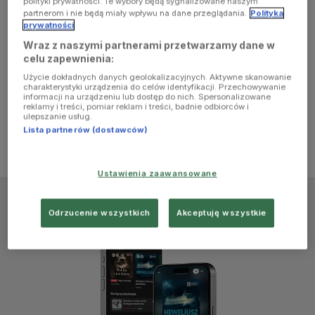
polityki prywatności. Te wybory będą sygnalizowane naszym
browser
partnerom i nie będą miały wpływu na dane przeglądania.
Polityka
prywatności
Wraz z naszymi partnerami przetwarzamy dane w
console for
celu zapewnienia:
Użycie dokładnych danych geolokalizacyjnych. Aktywne skanowanie
more
charakterystyki urządzenia do celów identyfikacji. Przechowywanie
informacji na urządzeniu lub dostęp do nich. Spersonalizowane
reklamy i treści, pomiar reklam i treści, badnie odbiorców i
information)
.
ulepszanie usług.
Lista partnerów (dostawców)
Ustawienia zaawansowane
Odrzucenie wszystkich
Akceptuję wszystkie