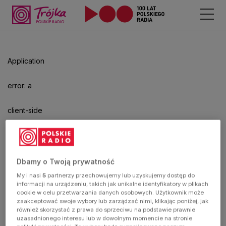
Odtwarzacz
jest
gotowy.
Kliknij
Application
aby
odtwarzać.
error: a
client-side
exception
has
Dbamy o Twoją prywatność
My i nasi
5
partnerzy przechowujemy lub uzyskujemy dostęp do
occurred
informacji na urządzeniu, takich jak unikalne identyfikatory w plikach
cookie w celu przetwarzania danych osobowych. Użytkownik może
zaakceptować swoje wybory lub zarządzać nimi, klikając poniżej, jak
(see the
również skorzystać z prawa do sprzeciwu na podstawie prawnie
uzasadnionego interesu lub w dowolnym momencie na stronie