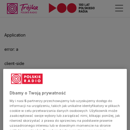
Odtwarzacz
jest
gotowy.
Kliknij
Application
aby
odtwarzać.
error: a
client-side
exception
has
Dbamy o Twoją prywatność
My i nasi
5
partnerzy przechowujemy lub uzyskujemy dostęp do
occurred
informacji na urządzeniu, takich jak unikalne identyfikatory w plikach
cookie w celu przetwarzania danych osobowych. Użytkownik może
zaakceptować swoje wybory lub zarządzać nimi, klikając poniżej, jak
(see the
również skorzystać z prawa do sprzeciwu na podstawie prawnie
uzasadnionego interesu lub w dowolnym momencie na stronie