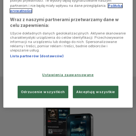
polityki prywatności. Te wybory będą sygnalizowane naszym
browser
partnerom i nie będą miały wpływu na dane przeglądania.
Polityka
prywatności
Wraz z naszymi partnerami przetwarzamy dane w
console for
celu zapewnienia:
Użycie dokładnych danych geolokalizacyjnych. Aktywne skanowanie
more
charakterystyki urządzenia do celów identyfikacji. Przechowywanie
informacji na urządzeniu lub dostęp do nich. Spersonalizowane
reklamy i treści, pomiar reklam i treści, badnie odbiorców i
information)
.
ulepszanie usług.
Lista partnerów (dostawców)
Ustawienia zaawansowane
Odrzucenie wszystkich
Akceptuję wszystkie