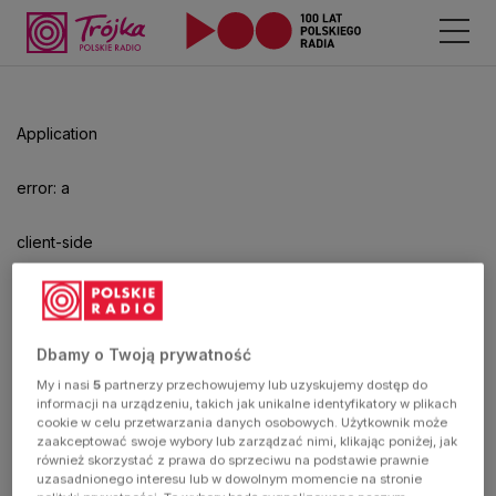
Odtwarzacz
jest
gotowy.
Kliknij
Application
aby
odtwarzać.
error: a
client-side
exception
has
Dbamy o Twoją prywatność
My i nasi
5
partnerzy przechowujemy lub uzyskujemy dostęp do
occurred
informacji na urządzeniu, takich jak unikalne identyfikatory w plikach
cookie w celu przetwarzania danych osobowych. Użytkownik może
zaakceptować swoje wybory lub zarządzać nimi, klikając poniżej, jak
(see the
również skorzystać z prawa do sprzeciwu na podstawie prawnie
uzasadnionego interesu lub w dowolnym momencie na stronie