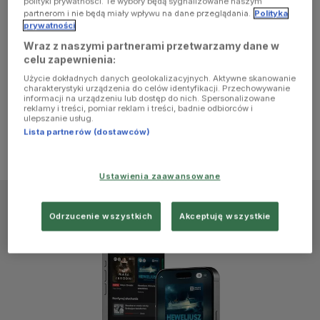
polityki prywatności. Te wybory będą sygnalizowane naszym
browser
partnerom i nie będą miały wpływu na dane przeglądania.
Polityka
prywatności
Wraz z naszymi partnerami przetwarzamy dane w
console for
celu zapewnienia:
Użycie dokładnych danych geolokalizacyjnych. Aktywne skanowanie
more
charakterystyki urządzenia do celów identyfikacji. Przechowywanie
informacji na urządzeniu lub dostęp do nich. Spersonalizowane
reklamy i treści, pomiar reklam i treści, badnie odbiorców i
information)
.
ulepszanie usług.
Lista partnerów (dostawców)
Ustawienia zaawansowane
Odrzucenie wszystkich
Akceptuję wszystkie