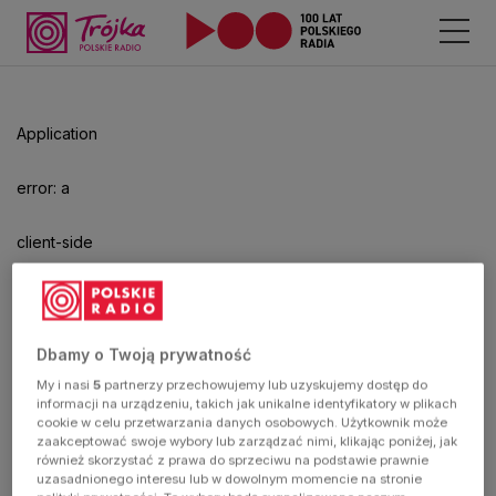
Application
error: a
client-side
exception
has
Dbamy o Twoją prywatność
My i nasi
5
partnerzy przechowujemy lub uzyskujemy dostęp do
occurred
informacji na urządzeniu, takich jak unikalne identyfikatory w plikach
cookie w celu przetwarzania danych osobowych. Użytkownik może
zaakceptować swoje wybory lub zarządzać nimi, klikając poniżej, jak
(see the
również skorzystać z prawa do sprzeciwu na podstawie prawnie
uzasadnionego interesu lub w dowolnym momencie na stronie