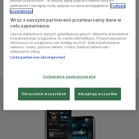
polityki prywatności. Te wybory będą sygnalizowane naszym
browser
partnerom i nie będą miały wpływu na dane przeglądania.
Polityka
prywatności
Wraz z naszymi partnerami przetwarzamy dane w
console for
celu zapewnienia:
Użycie dokładnych danych geolokalizacyjnych. Aktywne skanowanie
more
charakterystyki urządzenia do celów identyfikacji. Przechowywanie
informacji na urządzeniu lub dostęp do nich. Spersonalizowane
reklamy i treści, pomiar reklam i treści, badnie odbiorców i
information)
.
ulepszanie usług.
Lista partnerów (dostawców)
Ustawienia zaawansowane
Odrzucenie wszystkich
Akceptuję wszystkie