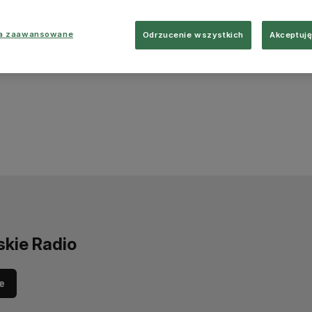
ia zaawansowane
Odrzucenie wszystkich
Akceptuję
skie Radio
e