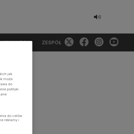
KONKURSY
ZESPÓŁ
kich jak
nik może
prawa do
ie polityki
dane
enia do celów
ne reklamy i