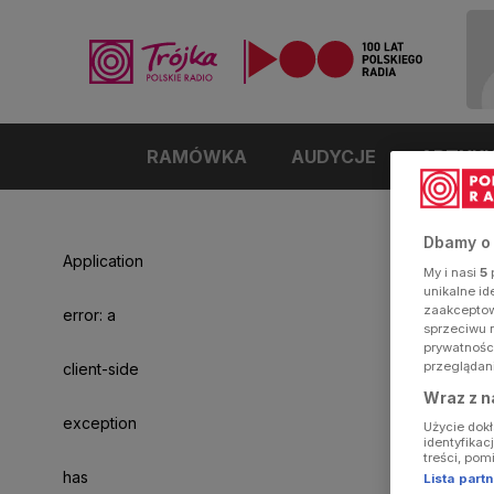
RAMÓWKA
AUDYCJE
ARTYK
Dbamy o
Application
My i nasi
5
p
unikalne i
zaakceptowa
error: a
sprzeciwu 
prywatnośc
przeglądan
client-side
Wraz z n
exception
Użycie dok
identyfikac
treści, pom
has
Lista par