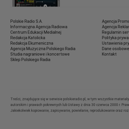
Polskie Radio S.A.
Agencja Promo
Informacyjna Agencja Radiowa
Agencja Rekl
Centrum Edukacji Medialnej
Regulamin ser
Redakcja Katolicka
Polityka prywa
Redakcja Ekumeniczna
Ustawienia pr
Agencja Muzyczna Polskiego Radia
Dane osobow
Studia nagraniowe i koncertowe
Kontakt
Sklep Polskiego Radia
Treści, znajdujące się w serwisie polskieradio.pl, w tym wszystkie materi
autorskim i prawach pokrewnych lub Ustawy z dnia 30 czerwca 2000 r. Pra
Jakiekolwiek kopiowanie, zapisywanie, powielanie, reprodukowanie oraz ro