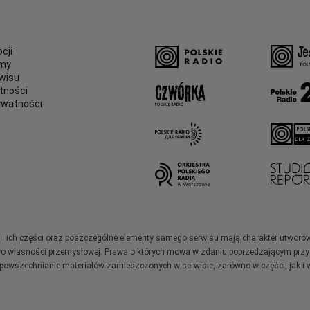
cji
amy
wisu
tności
ywatności
e
ały i ich części oraz poszczególne elementy samego serwisu mają charakter utworó
wo własności przemysłowej. Prawa o których mowa w zdaniu poprzedzającym przysł
zpowszechnianie materiałów zamieszczonych w serwisie, zarówno w części, jak i w