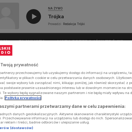
NA ŻYWO
Trójka
Prowadzi:
Redakcja Trójki
UŁY
PLAYLISTA
LISTA PRZEBOJÓW TRÓJKI
 Twoją prywatność
artnerzy przechowujemy lub uzyskujemy dostęp do informacji na urządzeniu, ta
dentyfikatory w plikach cookie w celu przetwarzania danych osobowych. Użytkow
ć swoje wybory lub zarządzać nimi, klikając poniżej, jak również skorzystać z 
na podstawie prawnie uzasadnionego interesu lub w dowolnym momencie na stron
i. Te wybory będą sygnalizowane naszym partnerom i nie będą miały wpływu na 
ia.
Polityka prywatności
aszymi partnerami przetwarzamy dane w celu zapewnienia:
ładnych danych geolokalizacyjnych. Aktywne skanowanie charakterystyki urządz
ji. Przechowywanie informacji na urządzeniu lub dostęp do nich. Spersonalizowa
iar reklam i treści, badnie odbiorców i ulepszanie usług.
tnerów (dostawców)