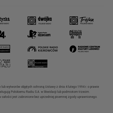
w lub wytworów objętych ochroną Ustawy z dnia 4 lutego 1994 r. o prawie
ugują Polskiemu Radiu S.A. w likwidacji lub podmiotom trzecim.
 całości jest zabronione bez uprzedniej pisemnej zgody uprawnionego.