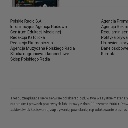
Polskie Radio S.A.
Agencja Promo
Informacyjna Agencja Radiowa
Agencja Rekl
Centrum Edukacji Medialnej
Regulamin ser
Redakcja Katolicka
Polityka prywa
Redakcja Ekumeniczna
Ustawienia pr
Agencja Muzyczna Polskiego Radia
Dane osobow
Studia nagraniowe i koncertowe
Kontakt
Sklep Polskiego Radia
Treści, znajdujące się w serwisie polskieradio.pl, w tym wszystkie materi
autorskim i prawach pokrewnych lub Ustawy z dnia 30 czerwca 2000 r. Pra
Jakiekolwiek kopiowanie, zapisywanie, powielanie, reprodukowanie oraz ro