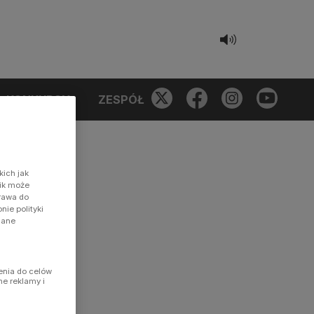
KONKURSY
ZESPÓŁ
kich jak
nik może
prawa do
ie polityki
dane
enia do celów
ne reklamy i