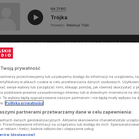
NA ŻYWO
Trójka
Prowadzi:
Redakcja Trójki
UŁY
PLAYLISTA
LISTA PRZEBOJÓW TRÓJKI
 Twoją prywatność
artnerzy przechowujemy lub uzyskujemy dostęp do informacji na urządzeniu, ta
dentyfikatory w plikach cookie w celu przetwarzania danych osobowych. Użytkow
ć swoje wybory lub zarządzać nimi, klikając poniżej, jak również skorzystać z 
na podstawie prawnie uzasadnionego interesu lub w dowolnym momencie na stron
i. Te wybory będą sygnalizowane naszym partnerom i nie będą miały wpływu na 
ia.
Polityka prywatności
aszymi partnerami przetwarzamy dane w celu zapewnienia:
ładnych danych geolokalizacyjnych. Aktywne skanowanie charakterystyki urządz
ji. Przechowywanie informacji na urządzeniu lub dostęp do nich. Spersonalizowa
iar reklam i treści, badnie odbiorców i ulepszanie usług.
tnerów (dostawców)