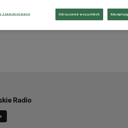
ia zaawansowane
Odrzucenie wszystkich
Akceptuję
skie Radio
e