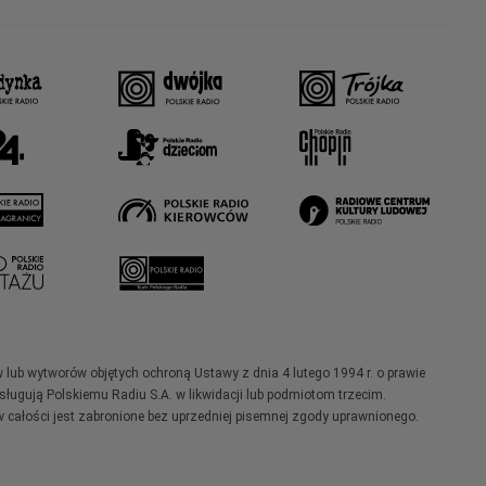
w lub wytworów objętych ochroną Ustawy z dnia 4 lutego 1994 r. o prawie
ugują Polskiemu Radiu S.A. w likwidacji lub podmiotom trzecim.
 całości jest zabronione bez uprzedniej pisemnej zgody uprawnionego.