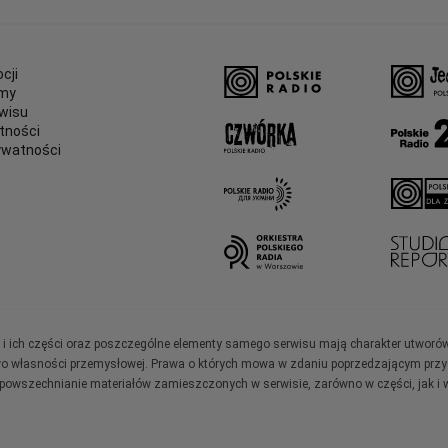
cji
amy
wisu
tności
ywatności
e
ały i ich części oraz poszczególne elementy samego serwisu mają charakter utworó
wo własności przemysłowej. Prawa o których mowa w zdaniu poprzedzającym przysł
zpowszechnianie materiałów zamieszczonych w serwisie, zarówno w części, jak i w