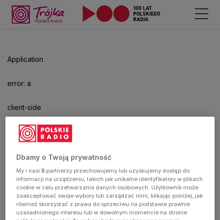
Odtwarzacz
jest
gotowy.
Kliknij
Application
aby
odtwarzać.
error: a
client-side
exception
has
Dbamy o Twoją prywatność
My i nasi
5
partnerzy przechowujemy lub uzyskujemy dostęp do
occurred
informacji na urządzeniu, takich jak unikalne identyfikatory w plikach
cookie w celu przetwarzania danych osobowych. Użytkownik może
zaakceptować swoje wybory lub zarządzać nimi, klikając poniżej, jak
(see the
również skorzystać z prawa do sprzeciwu na podstawie prawnie
uzasadnionego interesu lub w dowolnym momencie na stronie