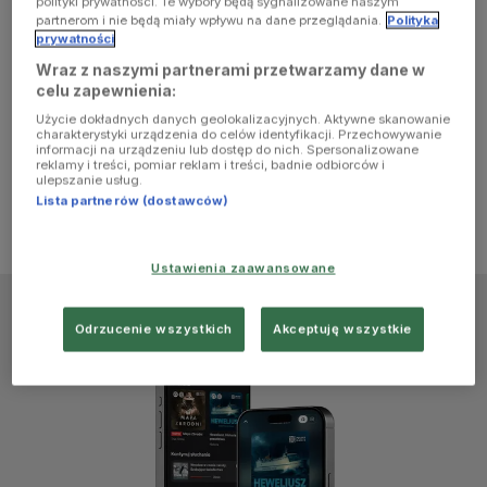
polityki prywatności. Te wybory będą sygnalizowane naszym
browser
partnerom i nie będą miały wpływu na dane przeglądania.
Polityka
prywatności
Wraz z naszymi partnerami przetwarzamy dane w
console for
celu zapewnienia:
Użycie dokładnych danych geolokalizacyjnych. Aktywne skanowanie
more
charakterystyki urządzenia do celów identyfikacji. Przechowywanie
informacji na urządzeniu lub dostęp do nich. Spersonalizowane
reklamy i treści, pomiar reklam i treści, badnie odbiorców i
information)
.
ulepszanie usług.
Lista partnerów (dostawców)
Ustawienia zaawansowane
Odrzucenie wszystkich
Akceptuję wszystkie