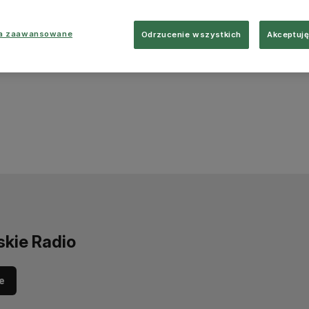
ia zaawansowane
Odrzucenie wszystkich
Akceptuję
skie Radio
e