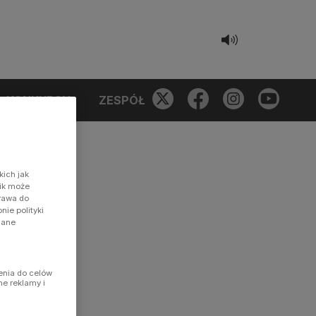
KONKURSY
ZESPÓŁ
kich jak
nik może
prawa do
ie polityki
dane
enia do celów
ne reklamy i