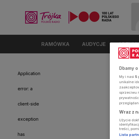
RAMÓWKA
AUDYCJE
ARTYK
Dbamy o
Application
My i nasi
5
p
unikalne i
zaakceptowa
error: a
sprzeciwu 
prywatnośc
przeglądan
client-side
Wraz z n
exception
Użycie dok
identyfikac
treści, pom
has
Lista par