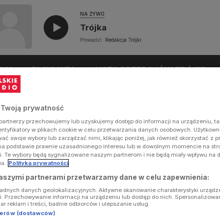
NA ŻYWO
Trójka
Prowadzi:
Redakcja Trójki
UŁY
PLAYLISTA
LISTA PRZEBOJÓW TRÓJKI
 Twoją prywatność
artnerzy przechowujemy lub uzyskujemy dostęp do informacji na urządzeniu, ta
dentyfikatory w plikach cookie w celu przetwarzania danych osobowych. Użytkow
ć swoje wybory lub zarządzać nimi, klikając poniżej, jak również skorzystać z 
na podstawie prawnie uzasadnionego interesu lub w dowolnym momencie na stron
i. Te wybory będą sygnalizowane naszym partnerom i nie będą miały wpływu na 
ia.
Polityka prywatności
aszymi partnerami przetwarzamy dane w celu zapewnienia:
ładnych danych geolokalizacyjnych. Aktywne skanowanie charakterystyki urządz
ji. Przechowywanie informacji na urządzeniu lub dostęp do nich. Spersonalizowa
iar reklam i treści, badnie odbiorców i ulepszanie usług.
tnerów (dostawców)