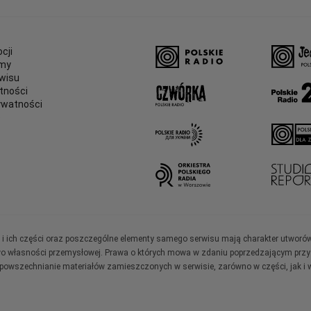
cji
amy
wisu
tności
ywatności
e
ały i ich części oraz poszczególne elementy samego serwisu mają charakter utworó
wo własności przemysłowej. Prawa o których mowa w zdaniu poprzedzającym przysł
zpowszechnianie materiałów zamieszczonych w serwisie, zarówno w części, jak i w