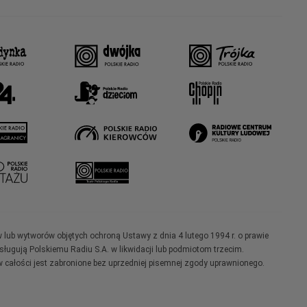
w lub wytworów objętych ochroną Ustawy z dnia 4 lutego 1994 r. o prawie
ugują Polskiemu Radiu S.A. w likwidacji lub podmiotom trzecim.
 całości jest zabronione bez uprzedniej pisemnej zgody uprawnionego.