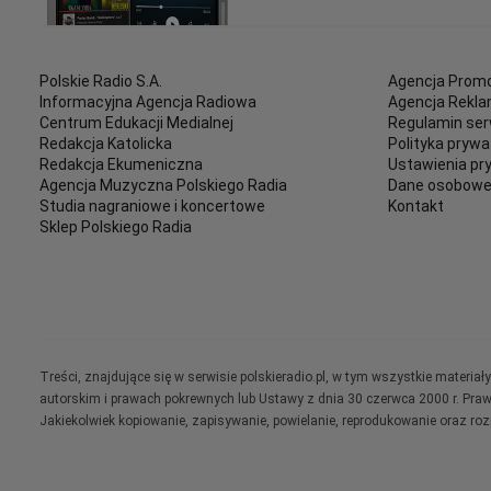
Polskie Radio S.A.
Agencja Promo
Informacyjna Agencja Radiowa
Agencja Rekl
Centrum Edukacji Medialnej
Regulamin ser
Redakcja Katolicka
Polityka prywa
Redakcja Ekumeniczna
Ustawienia pr
Agencja Muzyczna Polskiego Radia
Dane osobow
Studia nagraniowe i koncertowe
Kontakt
Sklep Polskiego Radia
Treści, znajdujące się w serwisie polskieradio.pl, w tym wszystkie materi
autorskim i prawach pokrewnych lub Ustawy z dnia 30 czerwca 2000 r. Pra
Jakiekolwiek kopiowanie, zapisywanie, powielanie, reprodukowanie oraz ro