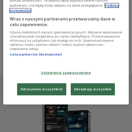
polityki prywatności. Te wybory będą sygnalizowane naszym
browser
partnerom i nie będą miały wpływu na dane przeglądania.
Polityka
prywatności
Wraz z naszymi partnerami przetwarzamy dane w
console for
celu zapewnienia:
Użycie dokładnych danych geolokalizacyjnych. Aktywne skanowanie
more
charakterystyki urządzenia do celów identyfikacji. Przechowywanie
informacji na urządzeniu lub dostęp do nich. Spersonalizowane
reklamy i treści, pomiar reklam i treści, badnie odbiorców i
information)
.
ulepszanie usług.
Lista partnerów (dostawców)
Ustawienia zaawansowane
Odrzucenie wszystkich
Akceptuję wszystkie