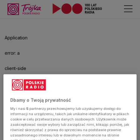
Odtwarzacz
jest
gotowy.
Kliknij
Application
aby
odtwarzać.
error: a
client-side
exception
has
Dbamy o Twoją prywatność
My i nasi
5
partnerzy przechowujemy lub uzyskujemy dostęp do
occurred
informacji na urządzeniu, takich jak unikalne identyfikatory w plikach
cookie w celu przetwarzania danych osobowych. Użytkownik może
zaakceptować swoje wybory lub zarządzać nimi, klikając poniżej, jak
(see the
również skorzystać z prawa do sprzeciwu na podstawie prawnie
uzasadnionego interesu lub w dowolnym momencie na stronie