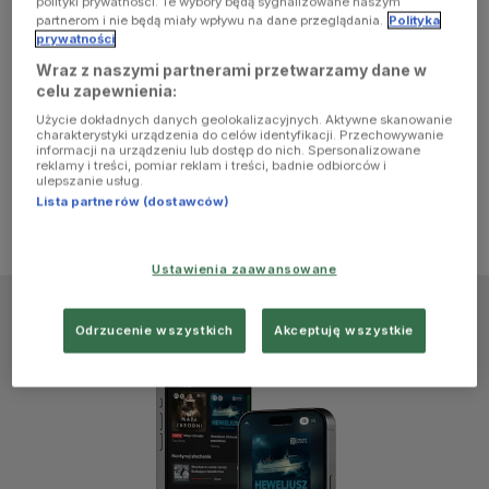
polityki prywatności. Te wybory będą sygnalizowane naszym
browser
partnerom i nie będą miały wpływu na dane przeglądania.
Polityka
prywatności
Wraz z naszymi partnerami przetwarzamy dane w
console for
celu zapewnienia:
Użycie dokładnych danych geolokalizacyjnych. Aktywne skanowanie
more
charakterystyki urządzenia do celów identyfikacji. Przechowywanie
informacji na urządzeniu lub dostęp do nich. Spersonalizowane
reklamy i treści, pomiar reklam i treści, badnie odbiorców i
information)
.
ulepszanie usług.
Lista partnerów (dostawców)
Ustawienia zaawansowane
Odrzucenie wszystkich
Akceptuję wszystkie