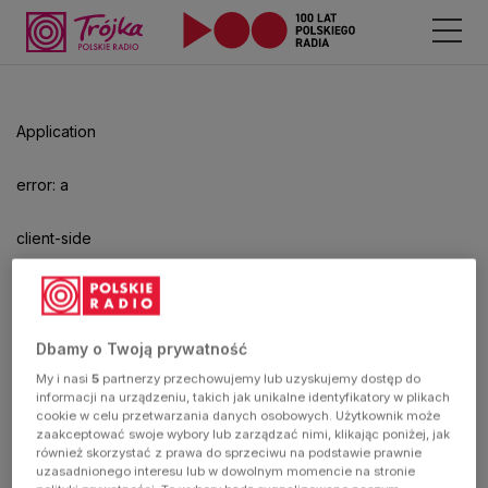
Odtwarzacz
jest
gotowy.
Kliknij
Application
aby
odtwarzać.
error: a
client-side
exception
has
Dbamy o Twoją prywatność
My i nasi
5
partnerzy przechowujemy lub uzyskujemy dostęp do
occurred
informacji na urządzeniu, takich jak unikalne identyfikatory w plikach
cookie w celu przetwarzania danych osobowych. Użytkownik może
zaakceptować swoje wybory lub zarządzać nimi, klikając poniżej, jak
(see the
również skorzystać z prawa do sprzeciwu na podstawie prawnie
uzasadnionego interesu lub w dowolnym momencie na stronie