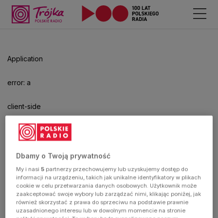
Odtwarzacz
jest
gotowy.
Kliknij
Application
aby
odtwarzać.
error: a
client-side
exception
has
Dbamy o Twoją prywatność
My i nasi
5
partnerzy przechowujemy lub uzyskujemy dostęp do
occurred
informacji na urządzeniu, takich jak unikalne identyfikatory w plikach
cookie w celu przetwarzania danych osobowych. Użytkownik może
zaakceptować swoje wybory lub zarządzać nimi, klikając poniżej, jak
(see the
również skorzystać z prawa do sprzeciwu na podstawie prawnie
uzasadnionego interesu lub w dowolnym momencie na stronie