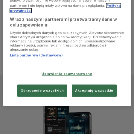
polityki prywatności. Te wybory będą sygnalizowane naszym
browser
partnerom i nie będą miały wpływu na dane przeglądania.
Polityka
prywatności
Wraz z naszymi partnerami przetwarzamy dane w
console for
celu zapewnienia:
Użycie dokładnych danych geolokalizacyjnych. Aktywne skanowanie
more
charakterystyki urządzenia do celów identyfikacji. Przechowywanie
informacji na urządzeniu lub dostęp do nich. Spersonalizowane
reklamy i treści, pomiar reklam i treści, badnie odbiorców i
information)
.
ulepszanie usług.
Lista partnerów (dostawców)
Ustawienia zaawansowane
Odrzucenie wszystkich
Akceptuję wszystkie