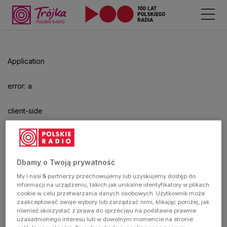
Odtwarzacz
jest
gotowy.
Kliknij
Application
aby
odtwarzać.
error: a
client-side
exception
has
Dbamy o Twoją prywatność
My i nasi
5
partnerzy przechowujemy lub uzyskujemy dostęp do
occurred
informacji na urządzeniu, takich jak unikalne identyfikatory w plikach
cookie w celu przetwarzania danych osobowych. Użytkownik może
zaakceptować swoje wybory lub zarządzać nimi, klikając poniżej, jak
(see the
również skorzystać z prawa do sprzeciwu na podstawie prawnie
uzasadnionego interesu lub w dowolnym momencie na stronie