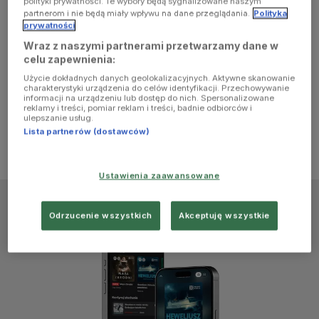
polityki prywatności. Te wybory będą sygnalizowane naszym
browser
partnerom i nie będą miały wpływu na dane przeglądania.
Polityka
prywatności
Wraz z naszymi partnerami przetwarzamy dane w
console for
celu zapewnienia:
Użycie dokładnych danych geolokalizacyjnych. Aktywne skanowanie
more
charakterystyki urządzenia do celów identyfikacji. Przechowywanie
informacji na urządzeniu lub dostęp do nich. Spersonalizowane
reklamy i treści, pomiar reklam i treści, badnie odbiorców i
information)
.
ulepszanie usług.
Lista partnerów (dostawców)
Ustawienia zaawansowane
Odrzucenie wszystkich
Akceptuję wszystkie