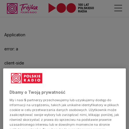
Odtwarzacz
jest
gotowy.
Kliknij
Application
aby
odtwarzać.
error: a
client-side
exception
has
Dbamy o Twoją prywatność
My i nasi
5
partnerzy przechowujemy lub uzyskujemy dostęp do
occurred
informacji na urządzeniu, takich jak unikalne identyfikatory w plikach
cookie w celu przetwarzania danych osobowych. Użytkownik może
zaakceptować swoje wybory lub zarządzać nimi, klikając poniżej, jak
(see the
również skorzystać z prawa do sprzeciwu na podstawie prawnie
uzasadnionego interesu lub w dowolnym momencie na stronie