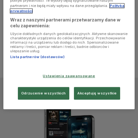
polityki prywatności. Te wybory będą sygnalizowane naszym
browser
partnerom i nie będą miały wpływu na dane przeglądania.
Polityka
prywatności
Wraz z naszymi partnerami przetwarzamy dane w
console for
celu zapewnienia:
Użycie dokładnych danych geolokalizacyjnych. Aktywne skanowanie
more
charakterystyki urządzenia do celów identyfikacji. Przechowywanie
informacji na urządzeniu lub dostęp do nich. Spersonalizowane
reklamy i treści, pomiar reklam i treści, badnie odbiorców i
information)
.
ulepszanie usług.
Lista partnerów (dostawców)
Ustawienia zaawansowane
Odrzucenie wszystkich
Akceptuję wszystkie