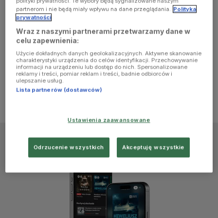
polityki prywatności. Te wybory będą sygnalizowane naszym
browser
partnerom i nie będą miały wpływu na dane przeglądania.
Polityka
prywatności
Wraz z naszymi partnerami przetwarzamy dane w
console for
celu zapewnienia:
Użycie dokładnych danych geolokalizacyjnych. Aktywne skanowanie
more
charakterystyki urządzenia do celów identyfikacji. Przechowywanie
informacji na urządzeniu lub dostęp do nich. Spersonalizowane
reklamy i treści, pomiar reklam i treści, badnie odbiorców i
information)
.
ulepszanie usług.
Lista partnerów (dostawców)
Ustawienia zaawansowane
Odrzucenie wszystkich
Akceptuję wszystkie