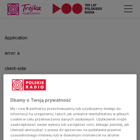
Odtwarzacz
jest
gotowy.
Kliknij
Application
aby
odtwarzać.
error: a
client-side
exception
has
Dbamy o Twoją prywatność
My i nasi
5
partnerzy przechowujemy lub uzyskujemy dostęp do
occurred
informacji na urządzeniu, takich jak unikalne identyfikatory w plikach
cookie w celu przetwarzania danych osobowych. Użytkownik może
zaakceptować swoje wybory lub zarządzać nimi, klikając poniżej, jak
(see the
również skorzystać z prawa do sprzeciwu na podstawie prawnie
uzasadnionego interesu lub w dowolnym momencie na stronie